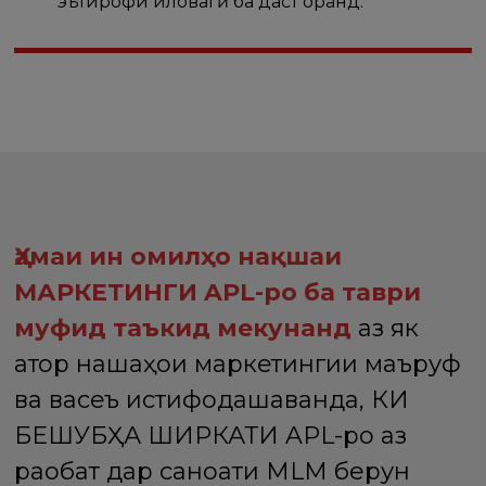
эътирофи иловагӣ ба даст оранд.
Ҳамаи ин омилҳо нақшаи
МАРКЕТИНГИ APL-ро ба таври
муфид таъкид мекунанд
аз як
қатор нақшаҳои маркетингии маъруф
ва васеъ истифодашаванда, КИ
БЕШУБҲА ШИРКАТИ APL-ро аз
рақобат дар саноати MLM берун