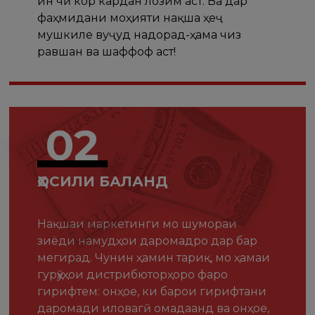
ин чӣ кор кардан лозим аст. Ва дар
фаҳмидани моҳияти нақша ҳеҷ
мушкиле вуҷуд надорад-ҳама чиз
равшан ва шаффоф аст!
02
ҲОСИЛИ БАЛАНД
Нақшаи маркетинги мо шумораи
зиёди намудҳои даромадро дар бар
мегирад. Чунин ҳамин тариқ, мо ҳамаи
гурӯҳҳои дистрибюторҳоро фаро
гирифтем: онҳое, ки барои гирифтани
даромади иловагӣ омадаанд ва онҳое,