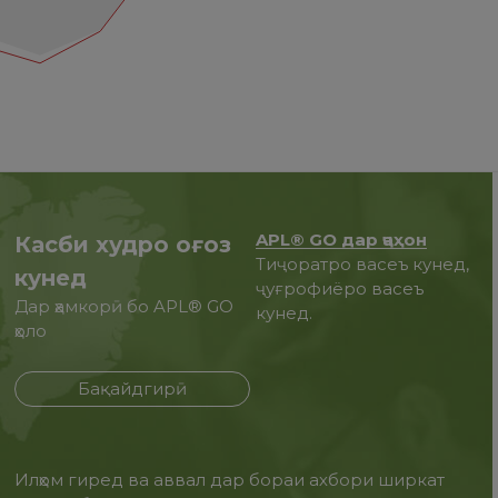
APL® GO дар ҷаҳон
Касби худро оғоз
Тиҷоратро васеъ кунед,
кунед
ҷуғрофиёро васеъ
Дар ҳамкорӣ бо APL® GO
кунед.
ҳоло
Бақайдгирӣ
Илҳом гиред ва аввал дар бораи ахбори ширкат