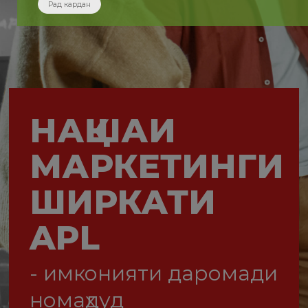
Рад кардан
НАҚШАИ
МАРКЕТИНГИ
ШИРКАТИ
APL
- имконияти даромади
номаҳдуд