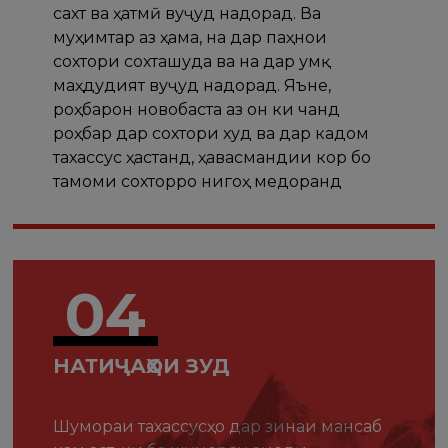
сахт ва ҳатмӣ вуҷуд надорад. Ва
муҳимтар аз ҳама, на дар паҳнои
сохтори сохташуда ва на дар умқ
маҳдудият вуҷуд надорад. Яъне,
роҳбарон новобаста аз он ки чанд
роҳбар дар сохтори худ ва дар кадом
тахассус ҳастанд, ҳавасмандии кор бо
тамоми сохторро нигоҳ медоранд
04
НАТИҶАҲОИ ЗУД
Шумораи тахассусҳо дар зинаи мансаб