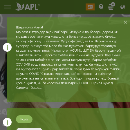
0
Шарикони Азиз!
Мо вазъиятро дар ҷаҳон пайгирӣ мекунем ва боварӣ дорем, ки
мо дар арсенали худ маҳсулоти беназир дорем, аммо биеёд
ахлоқро фаромӯш накунем. Худро фаҳмед ва ба Шарикони худ
супоред. Маҳсулоти моро бо маълумотҳои бардурӯғ тасаввур
кардан мумкин нест. Маҳсулоти ACUMULLIT SA барои пешгирӣ
ё табобати ягон шароити тиббӣ пешбинӣ нашудааст. Дар айни
замон ягон табобат ё ваксинаҳои тасдиқшуда барои табобати
COVID-19 вуҷуд надорад ва ҳама гуна истинод ба маҳсулоти мо,
ки муҳофизат ё кӯмак дар табобати ҳама гуна бемориҳои тиббӣ,
аз ҷумла COVID-19 ваъда медиҳад, вайрон кардани сиёсати
ширкат аст ва қатъиян манъ аст. Бовиҷдон тиҷорат кунед! Боварӣ
ҳосил кунед, ки ба чораҳои пешгирии COVID-19 риоя кунед.
Саломат бошед!
Розӣ