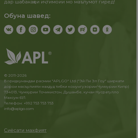
дар шабакаҳои иҷтимоии мо маълумот гиред!
Обуна шавед:
© 2011-2026
Воридкунандаи расмии "APLGO" Ltd ("Эй Пи Эл Гоу" ширкати
дорои масъулияти махдуд тибки конунгузории Чумхурии Кипр)
734013, Чумхурии Точикистон, Душанбе, кучаи Нусратулло
Махсум 61/1.
Телефон: +992 753 753 753
info@aplgo.com
Сиёсати махфият