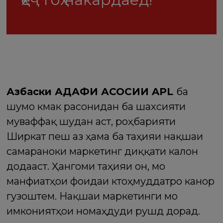
Азбаски ҲАДАФИ АСОСИИ APL
ба
шумо кӯмак расонидан ба шахсияти
муваффақ шудан аст, роҳбарияти
Ширкат пеш аз ҳама ба таҳияи нақшаи
самараноки маркетинг диққати калон
додааст. Ҳангоми таҳияи он, мо
манфиатҳои фоидаи кӯтоҳмуддатро канор
гузоштем. Нақшаи маркетинги мо
имкониятҳои номаҳдуди рушд дорад.