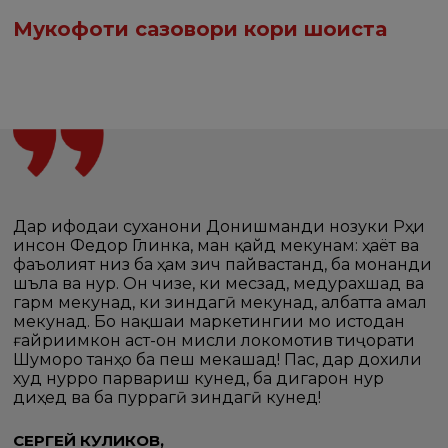
Мукофоти сазовори кори шоиста
Дар ифодаи суханони Донишманди нозуки Рӯҳи
инсон Федор Глинка, ман қайд мекунам: ҳаёт ва
фаъолият низ ба ҳам зич пайвастанд, ба монанди
шӯъла ва нур. Он чизе, ки месӯзад, медурахшад ва
гарм мекунад, ки зиндагӣ мекунад, албатта амал
мекунад. Бо нақшаи маркетингии мо истодан
ғайриимкон аст-он мисли локомотив тиҷорати
Шуморо танҳо ба пеш мекашад! Пас, дар дохили
худ нурро парвариш кунед, ба дигарон нур
диҳед ва ба пуррагӣ зиндагӣ кунед!
СЕРГЕЙ КУЛИКОВ,