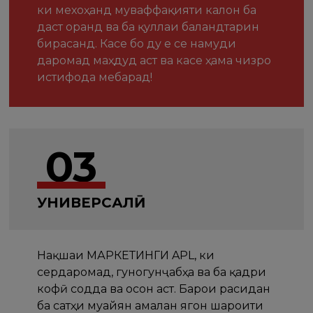
ки мехоҳанд муваффақияти калон ба
даст оранд ва ба қуллаи баландтарин
бирасанд. Касе бо ду е се намуди
даромад маҳдуд аст ва касе ҳама чизро
истифода мебарад!
03
УНИВЕРСАЛӢ
Нақшаи МАРКЕТИНГИ APL, ки
сердаромад, гуногунҷабҳа ва ба қадри
кофӣ содда ва осон аст. Барои расидан
ба сатҳи муайян амалан ягон шароити