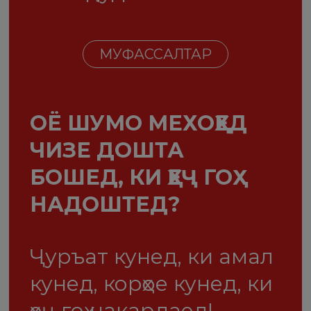
МУФАССАЛТАР
ОЁ ШУМО МЕХОҲЕД
ЧИЗЕ ДОШТА
БОШЕД, КИ ҲЕҶ ГОҲ
НАДОШТЕД?
Ҷуръат кунед, ки амал
кунед, корҳое кунед, ки
ҳеҷ гоҳ накардаед!