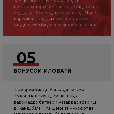
кам аст, ки ба шумораи зиеди
дистрибюторҳо имкон медиҳад, ки дар
муддати кӯтоҳ ба қулла бирасанд. Яъне,
дар мӯҳлати ҳадди аққал натиҷаҳои
ҳадди аксар ба даст оварда мешаванд!
05
БОНУСҲОИ ИЛОВАГӢ
Шумораи зиёди бонусҳои махсус
имкон медиҳанд, ки на танҳо
даромадро ба таври назаррас афзоиш
диҳанд, балки Аз Ширкат мукофот ва