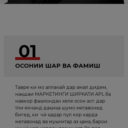
01
ОСОНИИ ШАРҲ ВА ФАҲМИШ
Тавре ки мо аллакай дар амал дидем,
нақшаи МАРКЕТИНГИ ШИРКАТИ APL ба
навкор фаҳмондан хеле осон аст: дар
тӯли якчанд дақиқа шумо метавонед
бигӯед, ки ӯ чӣ қадар пул кор карда
метавонад ва муҳимтар аз ҳама, барои