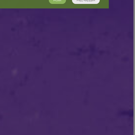
Розӣ
Рад кардан