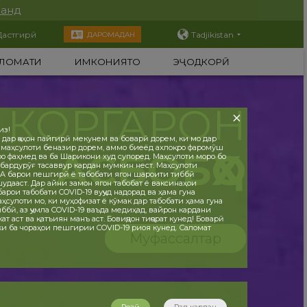
нанд
Дастгирӣ
Tadjikistan
ДАРОМАДАН
ЛОМАТИ
ИМКОНИЯТҲО
ЭҶОДКОРӢ
КОРГАРОН
из!
 дар ҷаҳон пайгирӣ мекунем ва боварӣ дорем, ки мо дар
 маҳсулоти беназир дорем, аммо биеёд ахлоқро фаромӯш
АСБОБҲО
ро фаҳмед ва ба Шарикони худ супоред. Маҳсулоти моро бо
бардурӯғ тасаввур кардан мумкин нест. Маҳсулоти
 барои пешгирӣ ё табобати ягон шароити тиббӣ
дааст. Дар айни замон ягон табобат ё ваксинаҳои
рои табобати COVID-19 вуҷуд надорад ва ҳама гуна
ҳсулоти мо, ки муҳофизат ё кӯмак дар табобати ҳама гуна
ббӣ, аз ҷумла COVID-19 ваъда медиҳад, вайрон кардани
т аст ва қатъиян манъ аст. Бовиҷдон тиҷорат кунед! Боварӣ
 ки ба чораҳои пешгирии COVID-19 риоя кунед. Саломат
Муфассалтар