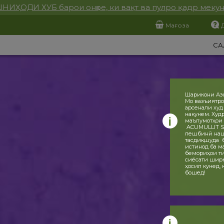
НИҲОДИ ХУБ барои онҳое, ки вақт ва пулро қадр меку
Мағоза
СА
Шарикони Аз
Мо вазъиятро
арсенали худ
накунем. Худ
маълумотҳои 
ACUMULLIT SA
пешбинӣ нашу
тасдиқшуда ба
истинод ба ма
бемориҳои ти
сиёсати ширка
ҳосил кунед,
бошед!