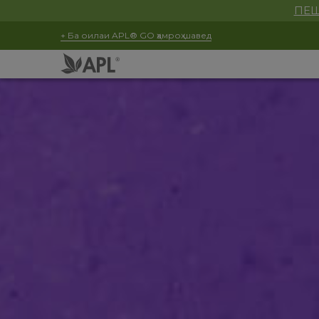
ПЕШ
+ Ба оилаи APL® GO ҳамроҳ шавед