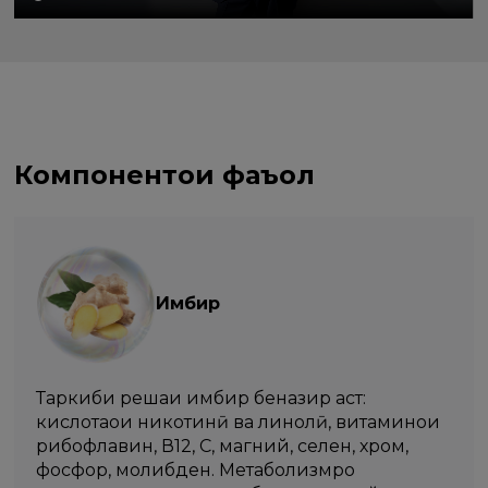
Компонентҳои фаъол
Имбир
Таркиби решаи имбир беназир аст:
кислотаҳои никотинӣ ва линолӣ, витаминҳои
рибофлавин, В12, С, магний, селен, хром,
фосфор, молибден. Метаболизмро