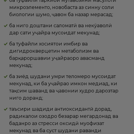
ба туфайли таркиби мутавозини маҳсулоти
микроэлементҳо, новобаста аз синну соли
биологии шумо, ҷавон ба назар мерасад;
ба нигоҳ доштани саломатӣ ва некӯаҳволӣ
дар сатҳи ҳуҷайра мусоидат мекунад;
ба туфайли хосиятҳои имбир ва
дигидрокверцетин метаболизм ва
барқароршавии ҳуҷайраҳоро ҳавасманд
мекунад;
ба зиёд шудани умри теломерҳо мусоидат
мекунад, ки ба ҳуҷайраҳо имкон медиҳад, ки
тақсим шаванд ва ҷавонии худро дарозтар
нигоҳ доранд;
таъсири шадиди антиоксидантӣ дорад,
радикалҳои озодро безарар мегардонад ва
баданро аз стресси оксидӣ муҳофизат
мекунад ва ба суст шудани раванди