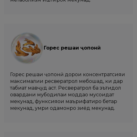
Горес решаи ҷопонӣ
Горес решаи ҷопонӣ дорои консентратсияи
максималии ресвератрол мебошад, ки дар
табиат мавҷуд аст. Ресвератрол ба эътидол
овардани мубодилаи моддаҳо мусоидат
мекунад, функсияҳои маърифатиро беҳтар
мекунад, умри одамонро зиёд мекунад.