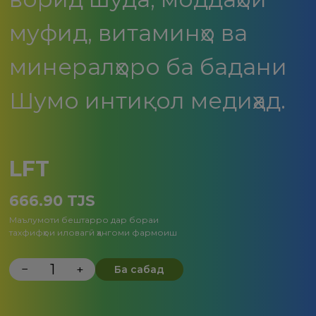
муфид, витаминҳо ва
минералҳоро ба бадани
Шумо интиқол медиҳад.
LFT
666.90
TJS
Маълумоти бештарро дар бораи
тахфифҳои иловагӣ ҳангоми фармоиш
−
+
Ба сабад