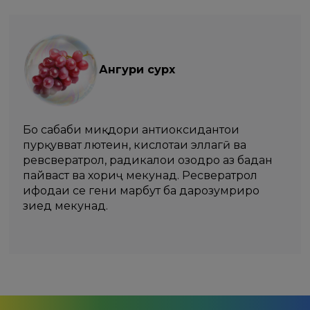
Ангури сурх
Бо сабаби миқдори антиоксидантҳои
пурқувват лютеин, кислотаи эллагӣ ва
ревсвератрол, радикалҳои озодро аз бадан
пайваст ва хориҷ мекунад. Ресвератрол
ифодаи се гени марбут ба дарозумриро
зиед мекунад.