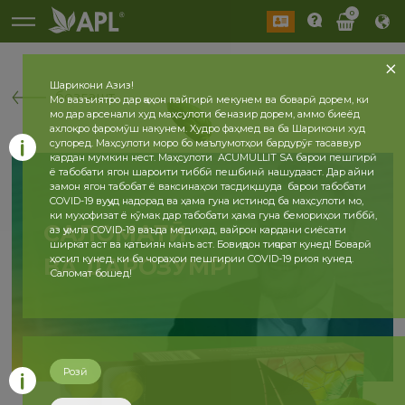
0
Шарикони Азиз!
бозгашт
Мо вазъиятро дар ҷаҳон пайгирӣ мекунем ва боварӣ дорем, ки
мо дар арсенали худ маҳсулоти беназир дорем, аммо биеёд
ахлоқро фаромӯш накунем. Худро фаҳмед ва ба Шарикони худ
супоред. Маҳсулоти моро бо маълумотҳои бардурӯғ тасаввур
кардан мумкин нест. Маҳсулоти ACUMULLIT SA барои пешгирӣ
ё табобати ягон шароити тиббӣ пешбинӣ нашудааст. Дар айни
замон ягон табобат ё ваксинаҳои тасдиқшуда барои табобати
COVID-19 вуҷуд надорад ва ҳама гуна истинод ба маҳсулоти мо,
ки муҳофизат ё кӯмак дар табобати ҳама гуна бемориҳои тиббӣ,
САЛОМАТӢ
аз ҷумла COVID-19 ваъда медиҳад, вайрон кардани сиёсати
ширкат аст ва қатъиян манъ аст. Бовиҷдон тиҷорат кунед! Боварӣ
ҳосил кунед, ки ба чораҳои пешгирии COVID-19 риоя кунед.
ВА ДАРОЗУМРӢ
Саломат бошед!
Розӣ