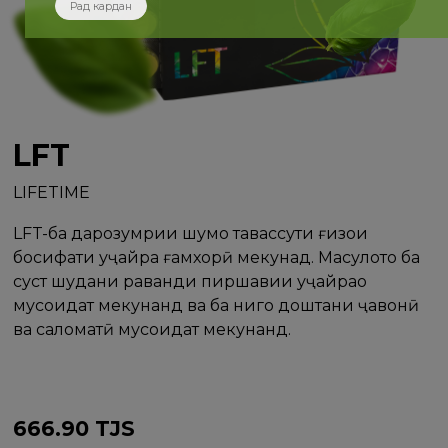
Рад кардан
LFT
LIFETIME
LFT-ба дарозумрии шумо тавассути ғизои
босифати ҳуҷайра ғамхорӣ мекунад. Маҳсулотҳо ба
суст шудани раванди пиршавии ҳуҷайраҳо
мусоидат мекунанд ва ба нигоҳ доштани ҷавонӣ
ва саломатӣ мусоидат мекунанд.
666.90
TJS