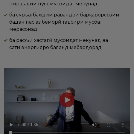
пиршавии пӯст мусоидат мекунад;
ба суръатбахшии равандҳои барқарорсозии
бадан пас аз беморӣ таъсири мусбат
мерасонад;
ба рафъи хастагӣ мусоидат мекунад ва
сатҳи энергияро баланд мебардорад.