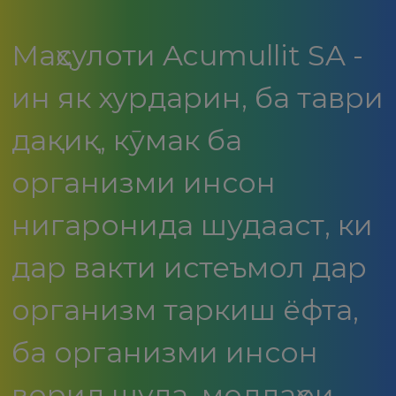
Маҳсулоти Acumullit SA -
ин як хурдарин, ба таври
дақиқ, кӯмак ба
организми инсон
нигаронида шудааст, ки
дар вакти истеъмол дар
организм таркиш ёфта,
ба организми инсон
ворид шуда, моддаҳои