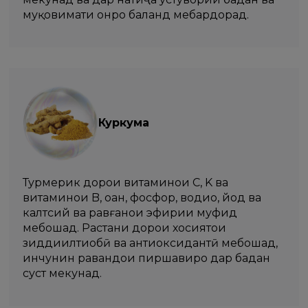
муқовимати онро баланд мебардорад.
Куркума
Турмерик дорои витаминҳои C, K ва
витаминҳои B, оҳан, фосфор, водиҳо, йод ва
калтсий ва равғанҳои эфирии муфид
мебошад. Растани дорои хосиятҳои
зиддиилтиҳобӣ ва антиоксидантӣ мебошад,
инчунин равандҳои пиршавиро дар бадан
суст мекунад.