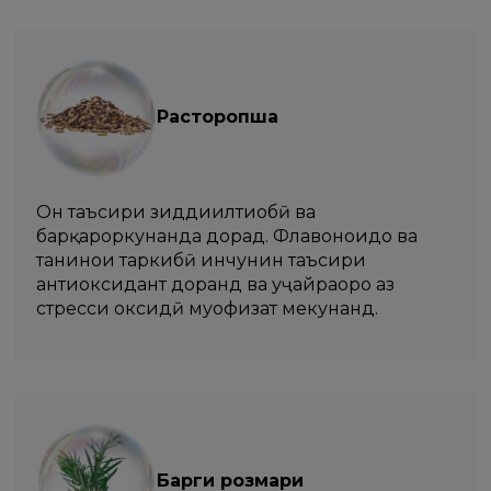
Расторопша
Он таъсири зиддиилтиҳобӣ ва
барқароркунанда дорад. Флавоноидҳо ва
танинҳои таркибӣ инчунин таъсири
антиоксидант доранд ва ҳуҷайраҳоро аз
стресси оксидӣ муҳофизат мекунанд.
Барги розмари