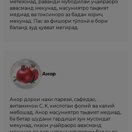
метезонад, раванди мубодилаи ҳуҷайраҳоро
ҳавасманд мекунад, масуниятро тақвият
медиҳад ва токсинҳоро аз бадан хориҷ
мекунад. Пас аз фишори тӯлонӣ е бори
баланд зуд қувват мегирад.
Анор
Анор дорои нахи парҳезӣ, сафедаҳо,
витаминҳои C, K, кислотаи фолий ва калий
мебошад. Анор масуниятро тақвият медиҳад,
ба беҳтар шудани гардиши хун мусоидат
мекунад, ғизои ҳуҷайраҳоро ҳавасманд
мекунад ва дар натиҷа устувории бадан ва