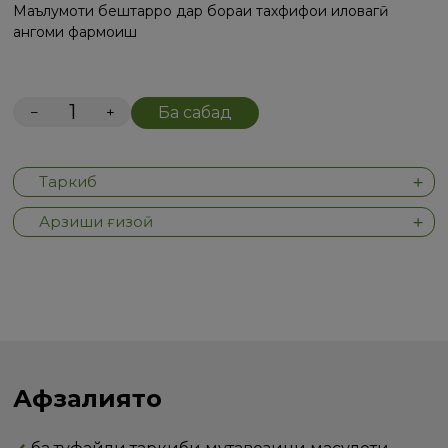
Маълумоти бештарро дар бораи тахфифҳои иловагӣ
ҳангоми фармоиш
−
+
Ба сабад
Таркиб
Арзиши ғизоӣ
Афзалиятҳо