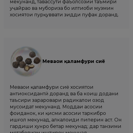
мекунанд, тавассути фаъолсозии таъмири
ҳуҷайраҳо ва мубориза бо илтиҳоби музмин
хосиятҳои пурқуввати зидди пуфак доранд.
Меваҳои қаламфури сиёҳ
Меваҳои қаламфури сиёҳ хосиятҳои
антиоксидантӣ доранд ва ба коҳиш додани
таъсири зараровари радикалҳои озод
мусоидат мекунанд. Моддаи асосии
фоиданок, ки қисми асосии таркибро
ишғол мекунад, алкалоиди пиперин аст. Он
гардиши хунро беҳтар мекунад; дар танзими
метаболизм иштирок мекунад.