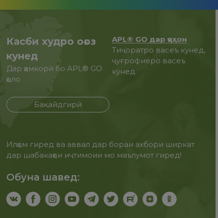
APL® GO дар ҷаҳон
Касби худро оғоз
Тиҷоратро васеъ кунед,
кунед
ҷуғрофиёро васеъ
Дар ҳамкорӣ бо APL® GO
кунед.
ҳоло
Бақайдгирӣ
Илҳом гиред ва аввал дар бораи ахбори ширкат
дар шабакаҳои иҷтимоии мо маълумот гиред!
Обуна шавед: