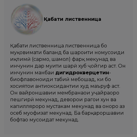
Қабати лиственница
Қабати лиственница лиственница бо
муқовимати баланд ба шароити номусоиди
иқлимӣ (сармо, шамол) фарқ мекунад ва
инчунин дар муҳити шаҳрӣ хуб ҷойгир аст. Он
инчунин манбаи
дигидрокверцетин
-
биофлавоноиди табиӣ мебошад, ки бо
хосиятҳои антиоксидантии худ маъруф аст.
Он вайроншавии мембранаҳои ҳуҷайраҳоро
пешгирӣ мекунад, деворҳои рагҳои хун ва
капиллярҳоро мустаҳкам мекунад ва онҳоро аз
осеб муҳофизат мекунад. Ба барқароршавии
бофтаҳо мусоидат мекунад.