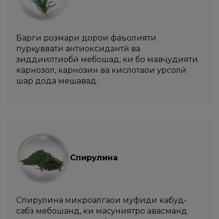
Барги розмари дорои фаъолияти
пурқуввати антиоксидантӣ ва
зиддиилтиҳобӣ мебошад, ки бо мавҷудияти
карнозол, карнозин ва кислотаҳои урсолӣ
шарҳ дода мешавад.
Спирулина
Спирулина микроалгаҳои муфиди кабуд-
сабз мебошанд, ки масуниятро ҳавасманд