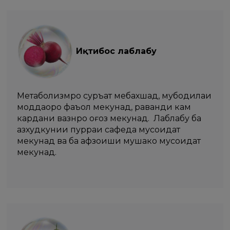
​​​​​Иқтибос лаблабу
Метаболизмро суръат мебахшад, мубодилаи
моддаҳоро фаъол мекунад, раванди кам
кардани вазнро оғоз мекунад. Лаблабу ба
азхудкунии пурраи сафеда мусоидат
мекунад ва ба афзоиши мушакҳо мусоидат
мекунад.