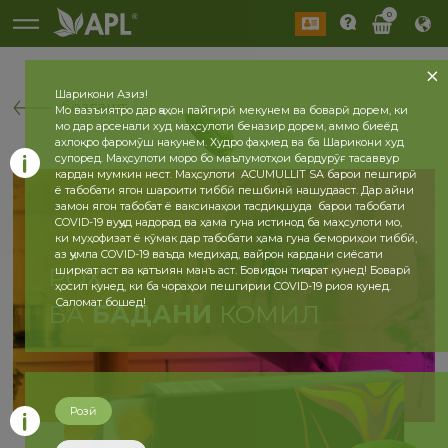
0
Шарикони Азиз!
бозгашт
Мо вазъиятро дар ҷаҳон пайгирӣ мекунем ва боварӣ дорем, ки
мо дар арсенали худ маҳсулоти беназир дорем, аммо биеёд
ахлоқро фаромӯш накунем. Худро фаҳмед ва ба Шарикони худ
супоред. Маҳсулоти моро бо маълумотҳои бардурӯғ тасаввур
кардан мумкин нест. Маҳсулоти ACUMULLIT SA барои пешгирӣ
ё табобати ягон шароити тиббӣ пешбинӣ нашудааст. Дар айни
замон ягон табобат ё ваксинаҳои тасдиқшуда барои табобати
COVID-19 вуҷуд надорад ва ҳама гуна истинод ба маҳсулоти мо,
ки муҳофизат ё кӯмак дар табобати ҳама гуна бемориҳои тиббӣ,
аз ҷумла COVID-19 ваъда медиҳад, вайрон кардани сиёсати
РОҲ
ширкат аст ва қатъиян манъ аст. Бовиҷдон тиҷорат кунед! Боварӣ
ҳосил кунед, ки ба чораҳои пешгирии COVID-19 риоя кунед.
Саломат бошед!
БА
БАДАНИ
КОМИЛ
Розӣ