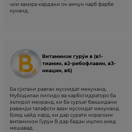
ҷои захира кардани он ҳамчун чарб фарбеҳ
кунанд.
Витаминҳои гурӯҳи в (в1-
тиамин, в2-рибофлавин, в3-
ниацин, в6)
Ба сӯхтани равған мусоидат мекунанд.
Мубодилаи липидҳо ва карбогидратҳоро ба
эътидол меоранд, ки ба суръат бахшидани
раванди талафоти вазн мусоидат мекунанд.
Бояд қайд кард, ки дар сурати норасоии
витаминҳои Гурӯҳи В дар бадан иштиҳо зиед
мешавад.