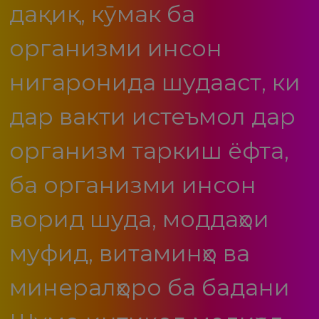
дақиқ, кӯмак ба
организми инсон
нигаронида шудааст, ки
дар вакти истеъмол дар
организм таркиш ёфта,
ба организми инсон
ворид шуда, моддаҳои
муфид, витаминҳо ва
минералҳоро ба бадани