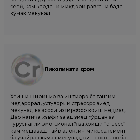
серӣ, кам кардани миқдори равғани бадан
кӯмак мекунад.
Пиколинати хром
Хоҳиши шириниҳо ва иштиҳоро ба танзим
медарорад, устувории стрессро зиед
мекунад ва эҳсоси изтиробро коҳиш медиҳад.
Дар натиҷа, хавфи аз ҳад зиед хӯрдан аз
гуруснагии эмотсионалӣ ва хоҳиши "стресс"
кам мешавад. Ғайр аз он, ин микроэлемент
ба ҳуҷайраҳо кӯмак мекунад, ки глюкозаро ба