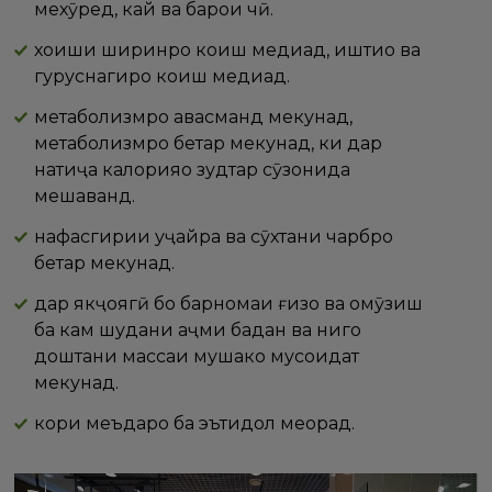
мехӯред, кай ва барои чӣ.
хоҳиши ширинро коҳиш медиҳад, иштиҳо ва
гуруснагиро коҳиш медиҳад.
метаболизмро ҳавасманд мекунад,
метаболизмро беҳтар мекунад, ки дар
натиҷа калорияҳо зудтар сӯзонида
мешаванд.
нафасгирии ҳуҷайра ва сӯхтани чарбро
беҳтар мекунад.
дар якҷоягӣ бо барномаи ғизо ва омӯзиш
ба кам шудани ҳаҷми бадан ва нигоҳ
доштани массаи мушакҳо мусоидат
мекунад.
кори меъдаро ба эътидол меорад.