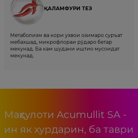
ҚАЛАМФУРИ ТЕЗ
Метаболизм ва кори узвҳои ҳозимаро суръат
мебахшад, микрофлораи рӯдаро беҳтар
мекунад. Ба кам шудани иштиҳо мусоидат
мекунад.
Маҳсулоти Acumullit SA -
ин як хурдарин, ба таври