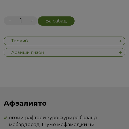
−
+
Ба сабад
Таркиб
Арзиши ғизоӣ
Афзалиятҳо
огоҳии рафтори хӯрокхӯриро баланд
мебардорад. Шумо мефаҳмед,ки чӣ