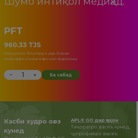
Шумо интиқол медиҳад.
PFT
960.33
TJS
Маълумоти бештарро дар бораи
тахфифҳои иловагӣ ҳангоми фармоиш
−
+
Ба сабад
APL® GO дар ҷаҳон
Касби худро оғоз
Тиҷоратро васеъ кунед,
кунед
ҷуғрофиёро васеъ