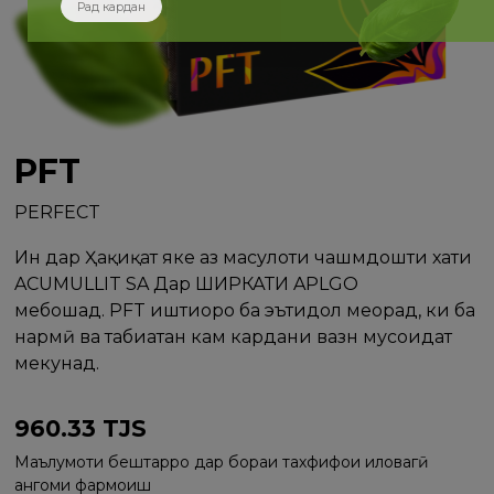
Рад кардан
PFT
PERFECT
Ин дар Ҳақиқат яке аз маҳсулоти чашмдошти хати
ACUMULLIT SA Дар ШИРКАТИ APLGO
мебошад. PFT иштиҳоро ба эътидол меорад, ки ба
нармӣ ва табиатан кам кардани вазн мусоидат
мекунад.
960.33
TJS
Маълумоти бештарро дар бораи тахфифҳои иловагӣ
ҳангоми фармоиш