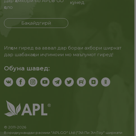
Дар ҳамкорӣ бо APL® GO
кунед.
ҳоло
Бақайдгирӣ
Илҳом гиред ва аввал дар бораи ахбори ширкат
дар шабакаҳои иҷтимоии мо маълумот гиред!
Обуна шавед:
© 2011-2026
Воридкунандаи расмии "APLGO" Ltd ("Эй Пи Эл Гоу" ширкати