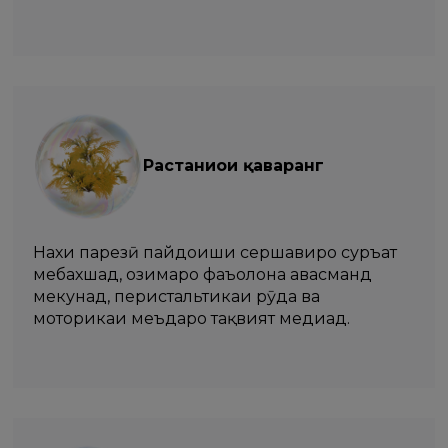
Растаниҳои қаҳваранг
Нахи парҳезӣ пайдоиши сершавиро суръат
мебахшад, ҳозимаро фаъолона ҳавасманд
мекунад, перистальтикаи рӯда ва
моторикаи меъдаро тақвият медиҳад.