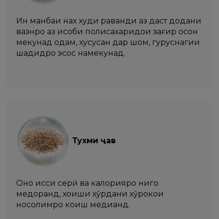
Ин манбаи нах худи раванди аз даст додани
вазнро аз ҳисоби полисахаридҳои зағир осон
мекунад одам, хусусан дар шом, гуруснагии
шадидро эҳсос намекунад.
​​​​Тухми ҷав
Онҳо ҳисси серӣ ва калорияро нигоҳ
медоранд, хоҳиши хӯрдани хӯрокҳои
носолимро коҳиш медиҳанд.