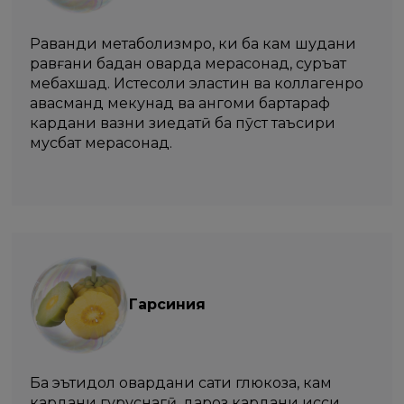
Раванди метаболизмро, ки ба кам шудани
равғани бадан оварда мерасонад, суръат
мебахшад. Истеҳсоли эластин ва коллагенро
ҳавасманд мекунад ва ҳангоми бартараф
кардани вазни зиедатӣ ба пӯст таъсири
мусбат мерасонад.
Гарсиния
Ба эътидол овардани сатҳи глюкоза, кам
кардани гуруснагӣ, дароз кардани ҳисси