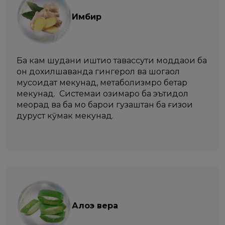
Имбир
Ба кам шудани иштиҳо тавассути моддаҳои ба
он дохилшаванда гингерол ва шогаол
мусоидат мекунад, метаболизмро беҳтар
мекунад. Системаи ҳозимаро ба эътидол
меорад ва ба мо барои гузаштан ба ғизои
дуруст кӯмак мекунад.
Алоэ вера