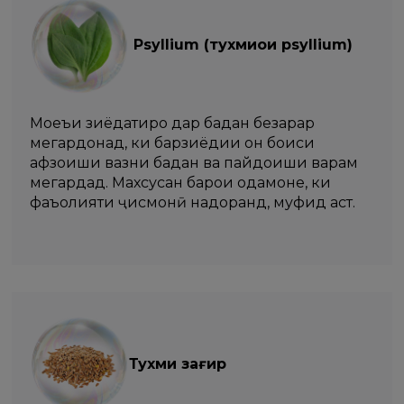
Psyllium (тухмиҳои psyllium)
Моеъи зиёдатиро дар бадан безарар
мегардонад, ки барзиёдии он боиси
афзоиши вазни бадан ва пайдоиши варам
мегардад. Махсусан барои одамоне, ки
фаъолияти ҷисмонӣ надоранд, муфид аст.
Тухми зағир