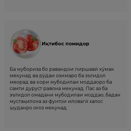
Иқтибос помидор
Ба мубориза бо равандҳои пиршавӣ кӯмак
мекунад ва рӯдаи ҳозимаро ба эътидол
меорад ва кори мубодилаи моддаҳоро ба
самти дуруст равона мекунад. Пас аз ба
эътидол омадани мубодилаи моддаҳо, бадан
мустақилона аз фунтҳои иловагӣ халос
шуданро оғоз мекунад.