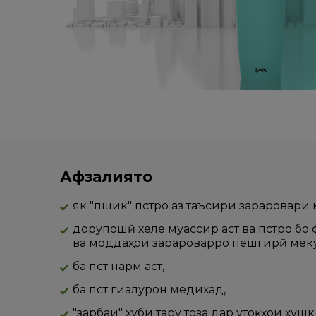
Афзалиятҳо
як "пшик" пӯстро аз таъсири зараровари
дорупошӣ хеле муассир аст ва пӯстро б
ва моддаҳои зарароварро пешгирӣ мек
ба пӯст нарм аст,
ба пӯст гиалурон медиҳад,
"зарбаи" хуби тару тоза дар утоқҳои хушк