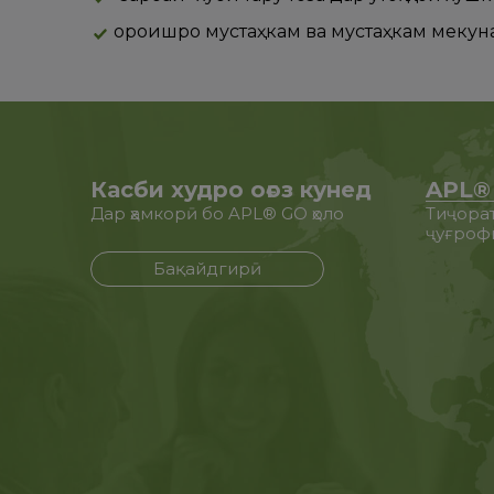
ороишро мустаҳкам ва мустаҳкам мекун
Касби худро оғоз кунед
APL®
Дар ҳамкорӣ бо APL® GO ҳоло
Тиҷорат
ҷуғроф
Бақайдгирӣ