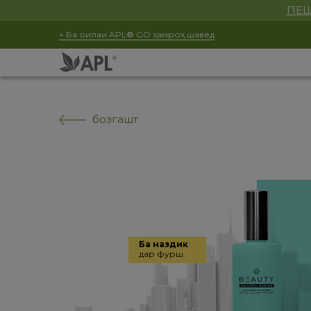
ПЕШ
+ Ба оилаи APL® GO ҳамроҳ шавед
бозгашт
Ба наздикӣ
дар фурӯш