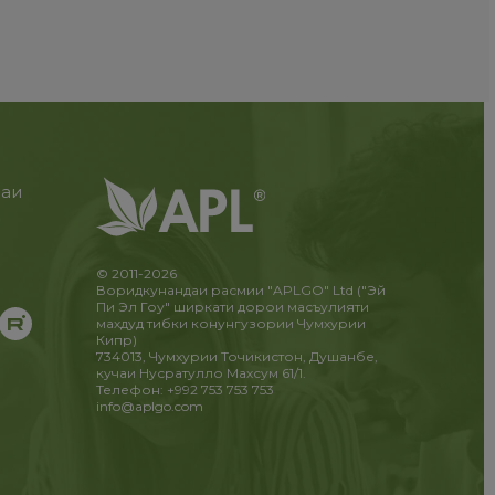
раи
и
!
© 2011-2026
Воридкунандаи расмии "APLGO" Ltd ("Эй
Пи Эл Гоу" ширкати дорои масъулияти
махдуд тибки конунгузории Чумхурии
Кипр)
734013, Чумхурии Точикистон, Душанбе,
кучаи Нусратулло Махсум 61/1.
Телефон: +992 753 753 753
info@aplgo.com