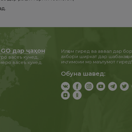
ад.
 GO дар ҷаҳон
Илҳом гиред ва аввал дар бо
ахбори ширкат дар шабакаҳо
ро васеъ кунед,
иҷтимоии мо маълумот гиред
иёро васеъ кунед.
Обуна шавед: