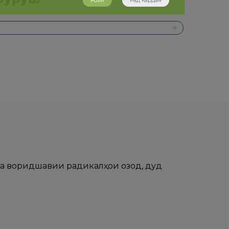
Розӣ
Рад кардан
ила воридшавии радикалҳои озод, дуд