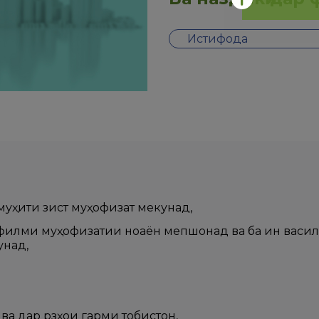
Истифода
 муҳити зист муҳофизат мекунад,
о филми муҳофизатии ноаён мепӯшонад ва ба ин вас
унад,
 ва дар рӯзҳои гарми тобистон,