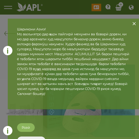
0
Шарикони Азиз!
бозгашт
Мо вазъиятро дар ҷаҳон пайгирӣ мекунем ва боварӣ дорем, ки
мо дар арсенали худ маҳсулоти беназир дорем, аммо биеёд
ахлоқро фаромӯш накунем. Худро фаҳмед ва ба Шарикони худ
супоред. Маҳсулоти моро бо маълумотҳои бардурӯғ тасаввур
кардан мумкин нест. Маҳсулоти ACUMULLIT SA барои пешгирӣ
ё табобати ягон шароити тиббӣ пешбинӣ нашудааст. Дар айни
замон ягон табобат ё ваксинаҳои тасдиқшуда барои табобати
COVID-19 вуҷуд надорад ва ҳама гуна истинод ба маҳсулоти мо,
ки муҳофизат ё кӯмак дар табобати ҳама гуна бемориҳои тиббӣ,
аз ҷумла COVID-19 ваъда медиҳад, вайрон кардани сиёсати
ширкат аст ва қатъиян манъ аст. Бовиҷдон тиҷорат кунед! Боварӣ
ҳосил кунед, ки ба чораҳои пешгирии COVID-19 риоя кунед.
Саломат бошед!
Розӣ