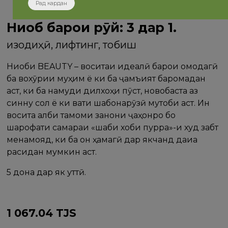
Рад кардан
Ниқоб барои рӯй: 3 дар 1.
Ғизодиҳӣ, лифтинг, тобиш
Ниқоби BEAUTY – воситаи идеалӣ барои омодагӣ
ба вохӯрии муҳим ё ки ба ҷамъият баромадан
аст, ки ба намуди дилхоҳи пӯст, новобаста аз
синну сол ё ки вақти шабонарӯзӣ мутобиқ аст. Ин
восита қалби тамоми занони ҷаҳонро бо
шарофати самараи «шаби хоби пурра»-и худ забт
менамояд, ки ба он ҳамагӣ дар якчанд дақиқа
расидан мумкин аст.
5 дона дар як қуттӣ.
1 067.04
TJS