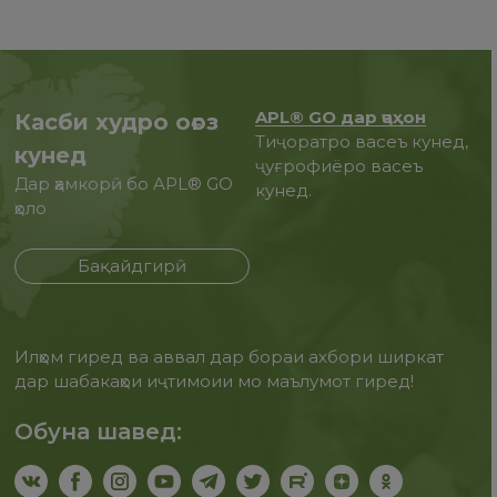
APL® GO дар ҷаҳон
Касби худро оғоз
Тиҷоратро васеъ кунед,
кунед
ҷуғрофиёро васеъ
Дар ҳамкорӣ бо APL® GO
кунед.
ҳоло
Бақайдгирӣ
Илҳом гиред ва аввал дар бораи ахбори ширкат
дар шабакаҳои иҷтимоии мо маълумот гиред!
Обуна шавед: