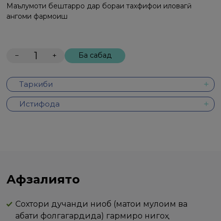
Маълумоти бештарро дар бораи тахфифҳои иловагӣ
ҳангоми фармоиш
−
+
Ба сабад
Таркиби
Истифода
Афзалиятҳо
Сохтори дучанди ниқоб (матои мулоим ва
қабати фолгагардида) гармиро нигоҳ