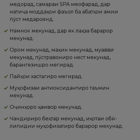
медорад, самараи SPA меофарад, дар
натиҷа моддаҳои фаъол ба қабатҳои амиқи
пӯст медароянд.
Намнок мекунад, дар як лаҳза барқарор
мекунад.
Ором мекунад, маҳин мекунад, муқаввӣ
мекунад, пӯстравониро нест мекунад,
барангезишро мегирад.
Пайҳои хастагиро мегирад.
Муҳофизаи антиоксидантиро таъмин
мекунад.
Оҷинҳоро ҳамвор мекунад.
Чандириро беҳтар мекунад, иҳотаи обӣ-
липидии муҳофизатиро барқарор мекунад.