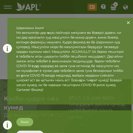
0
Шарикони Азиз!
Таърих
Мо вазъиятро дар ҷаҳон пайгирӣ мекунем ва боварӣ дорем, ки
2026 сол
2025 сол
мо дар арсенали худ маҳсулоти беназир дорем, аммо биеёд
ахлоқро фаромӯш накунем. Худро фаҳмед ва ба Шарикони худ
супоред. Маҳсулоти моро бо маълумотҳои бардурӯғ тасаввур
кардан мумкин нест. Маҳсулоти ACUMULLIT SA барои пешгирӣ
бозгашт
ё табобати ягон шароити тиббӣ пешбинӣ нашудааст. Дар айни
замон ягон табобат ё ваксинаҳои тасдиқшуда барои табобати
COVID-19 вуҷуд надорад ва ҳама гуна истинод ба маҳсулоти мо,
ки муҳофизат ё кӯмак дар табобати ҳама гуна бемориҳои тиббӣ,
аз ҷумла COVID-19 ваъда медиҳад, вайрон кардани сиёсати
ширкат аст ва қатъиян манъ аст. Бовиҷдон тиҷорат кунед! Боварӣ
ҳосил кунед, ки ба чораҳои пешгирии COVID-19 риоя кунед.
Саломат бошед!
APL® GO дар ҷаҳон
Касби худро оғоз
Тиҷоратро васеъ кунед,
кунед
ҷуғрофиёро васеъ
Дар ҳамкорӣ бо APL® GO
кунед.
ҳоло
Розӣ