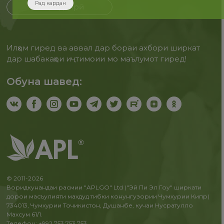
Рад кардан
Бақайдгирӣ
Илҳом гиред ва аввал дар бораи ахбори ширкат
дар шабакаҳои иҷтимоии мо маълумот гиред!
Обуна шавед:
© 2011-2026
Воридкунандаи расмии "APLGO" Ltd ("Эй Пи Эл Гоу" ширкати
дорои масъулияти махдуд тибки конунгузории Чумхурии Кипр)
734013, Чумхурии Точикистон, Душанбе, кучаи Нусратулло
Махсум 61/1.
Телефон: +992 753 753 753