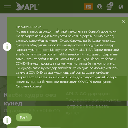
0
Шарикони Азиз!
Таърих
Мо вазъиятро дар ҷаҳон пайгирӣ мекунем ва боварӣ дорем, ки
2026 сол
2025 сол
мо дар арсенали худ маҳсулоти беназир дорем, аммо биеёд
ахлоқро фаромӯш накунем. Худро фаҳмед ва ба Шарикони худ
супоред. Маҳсулоти моро бо маълумотҳои бардурӯғ тасаввур
кардан мумкин нест. Маҳсулоти ACUMULLIT SA барои пешгирӣ
бозгашт
ё табобати ягон шароити тиббӣ пешбинӣ нашудааст. Дар айни
замон ягон табобат ё ваксинаҳои тасдиқшуда барои табобати
COVID-19 вуҷуд надорад ва ҳама гуна истинод ба маҳсулоти мо,
ки муҳофизат ё кӯмак дар табобати ҳама гуна бемориҳои тиббӣ,
аз ҷумла COVID-19 ваъда медиҳад, вайрон кардани сиёсати
ширкат аст ва қатъиян манъ аст. Бовиҷдон тиҷорат кунед! Боварӣ
ҳосил кунед, ки ба чораҳои пешгирии COVID-19 риоя кунед.
Саломат бошед!
APL® GO дар ҷаҳон
Касби худро оғоз
Тиҷоратро васеъ кунед,
кунед
ҷуғрофиёро васеъ
Дар ҳамкорӣ бо APL® GO
кунед.
ҳоло
Розӣ