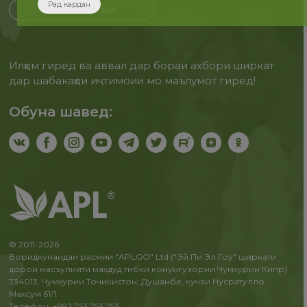
Рад кардан
Бақайдгирӣ
Илҳом гиред ва аввал дар бораи ахбори ширкат
дар шабакаҳои иҷтимоии мо маълумот гиред!
Обуна шавед:
© 2011-2026
Воридкунандаи расмии "APLGO" Ltd ("Эй Пи Эл Гоу" ширкати
дорои масъулияти махдуд тибки конунгузории Чумхурии Кипр)
734013, Чумхурии Точикистон, Душанбе, кучаи Нусратулло
Махсум 61/1.
Телефон: +992 753 753 753