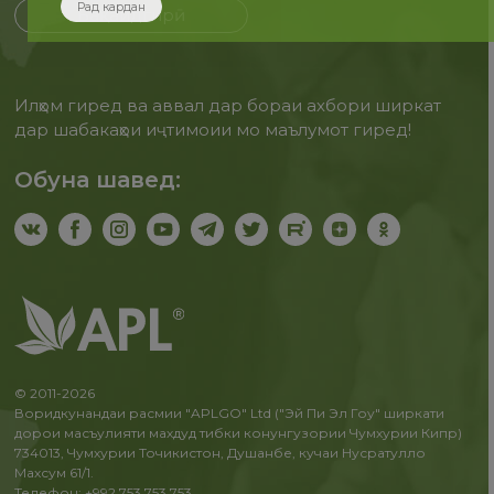
Рад кардан
Бақайдгирӣ
Илҳом гиред ва аввал дар бораи ахбори ширкат
дар шабакаҳои иҷтимоии мо маълумот гиред!
Обуна шавед:
© 2011-2026
Воридкунандаи расмии "APLGO" Ltd ("Эй Пи Эл Гоу" ширкати
дорои масъулияти махдуд тибки конунгузории Чумхурии Кипр)
734013, Чумхурии Точикистон, Душанбе, кучаи Нусратулло
Махсум 61/1.
Телефон: +992 753 753 753