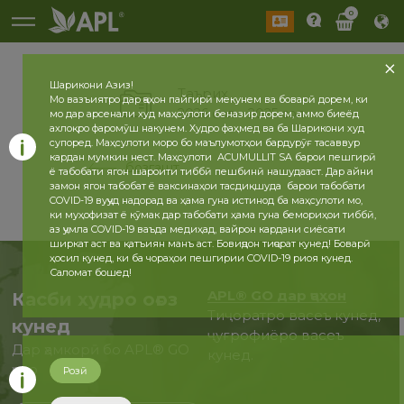
0
Шарикони Азиз!
Таърих
Мо вазъиятро дар ҷаҳон пайгирӣ мекунем ва боварӣ дорем, ки
2026 сол
2025 сол
мо дар арсенали худ маҳсулоти беназир дорем, аммо биеёд
ахлоқро фаромӯш накунем. Худро фаҳмед ва ба Шарикони худ
супоред. Маҳсулоти моро бо маълумотҳои бардурӯғ тасаввур
кардан мумкин нест. Маҳсулоти ACUMULLIT SA барои пешгирӣ
бозгашт
ё табобати ягон шароити тиббӣ пешбинӣ нашудааст. Дар айни
замон ягон табобат ё ваксинаҳои тасдиқшуда барои табобати
COVID-19 вуҷуд надорад ва ҳама гуна истинод ба маҳсулоти мо,
ки муҳофизат ё кӯмак дар табобати ҳама гуна бемориҳои тиббӣ,
аз ҷумла COVID-19 ваъда медиҳад, вайрон кардани сиёсати
ширкат аст ва қатъиян манъ аст. Бовиҷдон тиҷорат кунед! Боварӣ
ҳосил кунед, ки ба чораҳои пешгирии COVID-19 риоя кунед.
Саломат бошед!
APL® GO дар ҷаҳон
Касби худро оғоз
Тиҷоратро васеъ кунед,
кунед
ҷуғрофиёро васеъ
Дар ҳамкорӣ бо APL® GO
кунед.
ҳоло
Розӣ