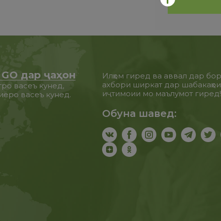
 GO дар ҷаҳон
Илҳом гиред ва аввал дар бо
ахбори ширкат дар шабакаҳо
ро васеъ кунед,
иҷтимоии мо маълумот гиред
иёро васеъ кунед.
Обуна шавед: