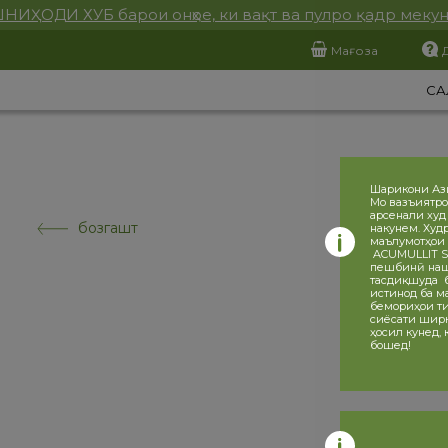
НИҲОДИ ХУБ барои онҳое, ки вақт ва пулро қадр меку
Мағоза
СА
Шарикони Аз
Мо вазъиятро
арсенали худ
бозгашт
накунем. Худ
маълумотҳои 
ACUMULLIT SA
пешбинӣ нашу
тасдиқшуда ба
истинод ба ма
бемориҳои ти
сиёсати ширка
ҳосил кунед,
бошед!