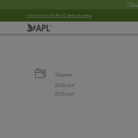
ПЕШ
+ Ба оилаи APL® GO ҳамроҳ шавед
Таърих
2026 сол
2025 сол