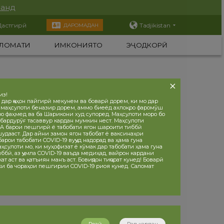
нанд
Дастгирӣ
Tadjikistan
ДАРОМАДАН
ЛОМАТИ
ИМКОНИЯТҲО
ЭҶОДКОРӢ
из!
 дар ҷаҳон пайгирӣ мекунем ва боварӣ дорем, ки мо дар
 маҳсулоти беназир дорем, аммо биеёд ахлоқро фаромӯш
ро фаҳмед ва ба Шарикони худ супоред. Маҳсулоти моро бо
бардурӯғ тасаввур кардан мумкин нест. Маҳсулоти
 барои пешгирӣ ё табобати ягон шароити тиббӣ
дааст. Дар айни замон ягон табобат ё ваксинаҳои
рои табобати COVID-19 вуҷуд надорад ва ҳама гуна
ҳсулоти мо, ки муҳофизат ё кӯмак дар табобати ҳама гуна
ббӣ, аз ҷумла COVID-19 ваъда медиҳад, вайрон кардани
т аст ва қатъиян манъ аст. Бовиҷдон тиҷорат кунед! Боварӣ
 ки ба чораҳои пешгирии COVID-19 риоя кунед. Саломат