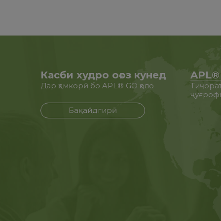
Касби худро оғоз кунед
APL®
Дар ҳамкорӣ бо APL® GO ҳоло
Тиҷорат
ҷуғроф
Бақайдгирӣ