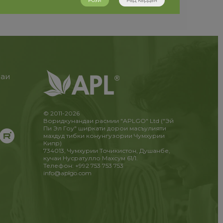
Розӣ
Рад кардан
раи
и
!
© 2011-2026
Воридкунандаи расмии "APLGO" Ltd ("Эй
Пи Эл Гоу" ширкати дорои масъулияти
махдуд тибки конунгузории Чумхурии
Кипр)
734013, Чумхурии Точикистон, Душанбе,
кучаи Нусратулло Махсум 61/1.
Телефон: +992 753 753 753
info@aplgo.com