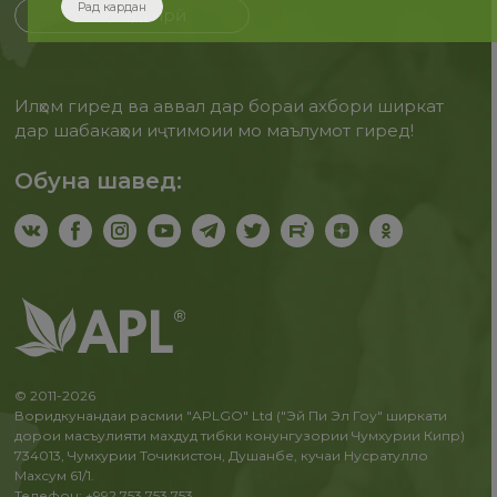
Рад кардан
Бақайдгирӣ
Илҳом гиред ва аввал дар бораи ахбори ширкат
дар шабакаҳои иҷтимоии мо маълумот гиред!
Обуна шавед:
© 2011-2026
Воридкунандаи расмии "APLGO" Ltd ("Эй Пи Эл Гоу" ширкати
дорои масъулияти махдуд тибки конунгузории Чумхурии Кипр)
734013, Чумхурии Точикистон, Душанбе, кучаи Нусратулло
Махсум 61/1.
Телефон: +992 753 753 753