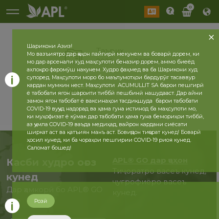
0
Шарикони Азиз!
Таърих
Мо вазъиятро дар ҷаҳон пайгирӣ мекунем ва боварӣ дорем, ки
2026 сол
2025 сол
мо дар арсенали худ маҳсулоти беназир дорем, аммо биеёд
ахлоқро фаромӯш накунем. Худро фаҳмед ва ба Шарикони худ
супоред. Маҳсулоти моро бо маълумотҳои бардурӯғ тасаввур
кардан мумкин нест. Маҳсулоти ACUMULLIT SA барои пешгирӣ
бозгашт
ё табобати ягон шароити тиббӣ пешбинӣ нашудааст. Дар айни
замон ягон табобат ё ваксинаҳои тасдиқшуда барои табобати
COVID-19 вуҷуд надорад ва ҳама гуна истинод ба маҳсулоти мо,
ки муҳофизат ё кӯмак дар табобати ҳама гуна бемориҳои тиббӣ,
аз ҷумла COVID-19 ваъда медиҳад, вайрон кардани сиёсати
ширкат аст ва қатъиян манъ аст. Бовиҷдон тиҷорат кунед! Боварӣ
ҳосил кунед, ки ба чораҳои пешгирии COVID-19 риоя кунед.
Саломат бошед!
APL® GO дар ҷаҳон
Касби худро оғоз
Тиҷоратро васеъ кунед,
кунед
ҷуғрофиёро васеъ
Дар ҳамкорӣ бо APL® GO
кунед.
ҳоло
Розӣ