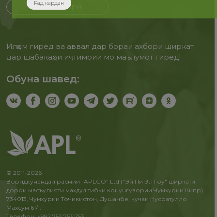
Рад кардан
Бақайдгирӣ
Илҳом гиред ва аввал дар бораи ахбори ширкат
дар шабакаҳои иҷтимоии мо маълумот гиред!
Обуна шавед:
© 2011-2026
Воридкунандаи расмии "APLGO" Ltd ("Эй Пи Эл Гоу" ширкати
дорои масъулияти махдуд тибки конунгузории Чумхурии Кипр)
734013, Чумхурии Точикистон, Душанбе, кучаи Нусратулло
Махсум 61/1.
Телефон: +992 753 753 753