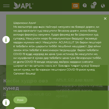
0
Шарикони Азиз!
Таърих
Мо вазъиятро дар ҷаҳон пайгирӣ мекунем ва боварӣ дорем, ки
2026 сол
2025 сол
мо дар арсенали худ маҳсулоти беназир дорем, аммо биеёд
ахлоқро фаромӯш накунем. Худро фаҳмед ва ба Шарикони худ
супоред. Маҳсулоти моро бо маълумотҳои бардурӯғ тасаввур
кардан мумкин нест. Маҳсулоти ACUMULLIT SA барои пешгирӣ
бозгашт
ё табобати ягон шароити тиббӣ пешбинӣ нашудааст. Дар айни
замон ягон табобат ё ваксинаҳои тасдиқшуда барои табобати
COVID-19 вуҷуд надорад ва ҳама гуна истинод ба маҳсулоти мо,
ки муҳофизат ё кӯмак дар табобати ҳама гуна бемориҳои тиббӣ,
аз ҷумла COVID-19 ваъда медиҳад, вайрон кардани сиёсати
ширкат аст ва қатъиян манъ аст. Бовиҷдон тиҷорат кунед! Боварӣ
ҳосил кунед, ки ба чораҳои пешгирии COVID-19 риоя кунед.
Саломат бошед!
APL® GO дар ҷаҳон
Касби худро оғоз
Тиҷоратро васеъ кунед,
кунед
ҷуғрофиёро васеъ
Дар ҳамкорӣ бо APL® GO
кунед.
ҳоло
Розӣ