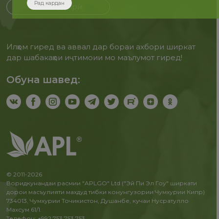
Рад кардан
Бақайдгирӣ
Илҳом гиред ва аввал дар бораи ахбори ширкат
дар шабакаҳои иҷтимоии мо маълумот гиред!
Обуна шавед:
© 2011-2026
Воридкунандаи расмии "APLGO" Ltd ("Эй Пи Эл Гоу" ширкати
дорои масъулияти махдуд тибки конунгузории Чумхурии Кипр)
734013, Чумхурии Точикистон, Душанбе, кучаи Нусратулло
Махсум 61/1.
Телефон: +992 753 753 753