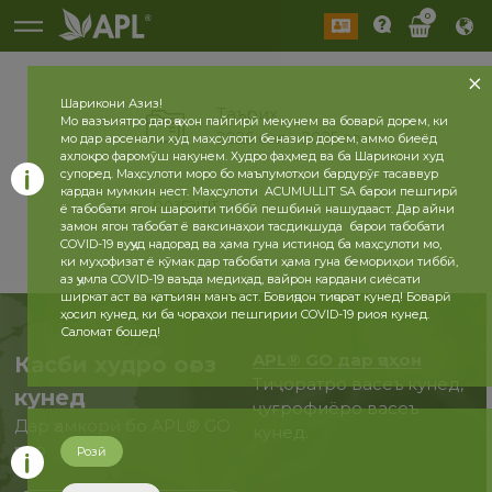
0
Шарикони Азиз!
Таърих
Мо вазъиятро дар ҷаҳон пайгирӣ мекунем ва боварӣ дорем, ки
2026 сол
2025 сол
мо дар арсенали худ маҳсулоти беназир дорем, аммо биеёд
ахлоқро фаромӯш накунем. Худро фаҳмед ва ба Шарикони худ
супоред. Маҳсулоти моро бо маълумотҳои бардурӯғ тасаввур
кардан мумкин нест. Маҳсулоти ACUMULLIT SA барои пешгирӣ
бозгашт
ё табобати ягон шароити тиббӣ пешбинӣ нашудааст. Дар айни
замон ягон табобат ё ваксинаҳои тасдиқшуда барои табобати
COVID-19 вуҷуд надорад ва ҳама гуна истинод ба маҳсулоти мо,
ки муҳофизат ё кӯмак дар табобати ҳама гуна бемориҳои тиббӣ,
аз ҷумла COVID-19 ваъда медиҳад, вайрон кардани сиёсати
ширкат аст ва қатъиян манъ аст. Бовиҷдон тиҷорат кунед! Боварӣ
ҳосил кунед, ки ба чораҳои пешгирии COVID-19 риоя кунед.
Саломат бошед!
APL® GO дар ҷаҳон
Касби худро оғоз
Тиҷоратро васеъ кунед,
кунед
ҷуғрофиёро васеъ
Дар ҳамкорӣ бо APL® GO
кунед.
ҳоло
Розӣ