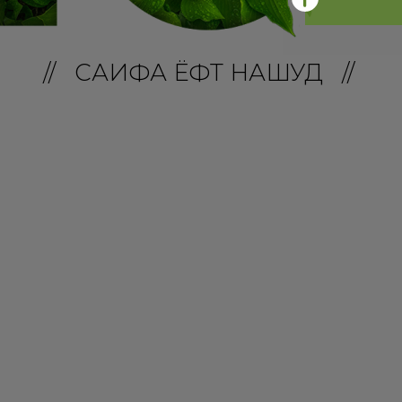
// САҲИФА ЁФТ НАШУД //