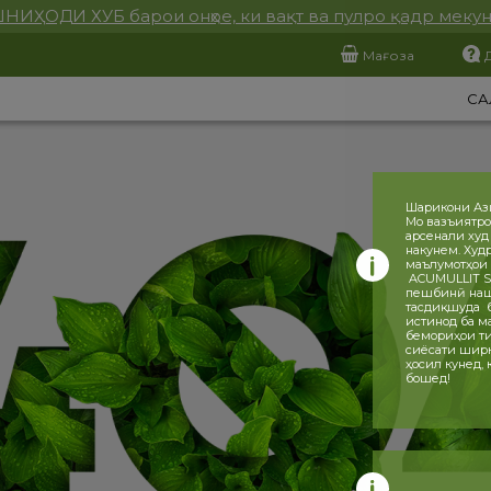
НИҲОДИ ХУБ барои онҳое, ки вақт ва пулро қадр меку
Мағоза
СА
Шарикони Аз
Мо вазъиятро
арсенали худ
накунем. Худ
маълумотҳои 
ACUMULLIT SA
пешбинӣ нашу
тасдиқшуда ба
истинод ба ма
бемориҳои ти
сиёсати ширка
ҳосил кунед,
бошед!