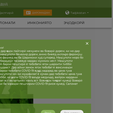
нанд
Дастгирӣ
Tadjikistan
ДАРОМАДАН
ЛОМАТИ
ИМКОНИЯТҲО
ЭҶОДКОРӢ
из!
 дар ҷаҳон пайгирӣ мекунем ва боварӣ дорем, ки мо дар
 маҳсулоти беназир дорем, аммо биеёд ахлоқро фаромӯш
ро фаҳмед ва ба Шарикони худ супоред. Маҳсулоти моро бо
бардурӯғ тасаввур кардан мумкин нест. Маҳсулоти
 барои пешгирӣ ё табобати ягон шароити тиббӣ
дааст. Дар айни замон ягон табобат ё ваксинаҳои
рои табобати COVID-19 вуҷуд надорад ва ҳама гуна
ҳсулоти мо, ки муҳофизат ё кӯмак дар табобати ҳама гуна
ббӣ, аз ҷумла COVID-19 ваъда медиҳад, вайрон кардани
т аст ва қатъиян манъ аст. Бовиҷдон тиҷорат кунед! Боварӣ
 ки ба чораҳои пешгирии COVID-19 риоя кунед. Саломат