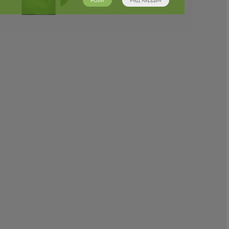
Розӣ
Рад кардан