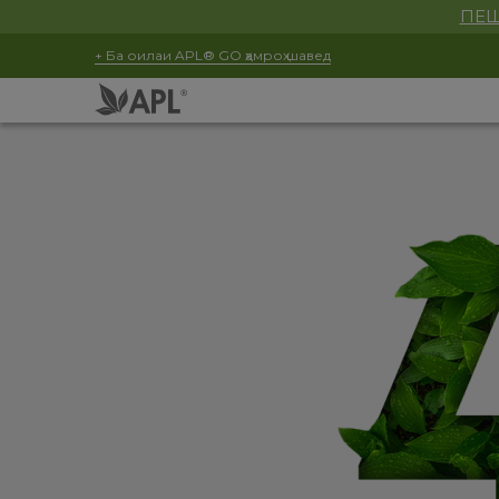
ПЕШ
+ Ба оилаи APL® GO ҳамроҳ шавед