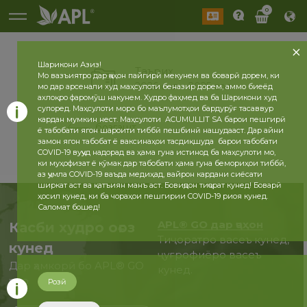
0
Шарикони Азиз!
Таърих
Мо вазъиятро дар ҷаҳон пайгирӣ мекунем ва боварӣ дорем, ки
2026 сол
2025 сол
мо дар арсенали худ маҳсулоти беназир дорем, аммо биеёд
ахлоқро фаромӯш накунем. Худро фаҳмед ва ба Шарикони худ
супоред. Маҳсулоти моро бо маълумотҳои бардурӯғ тасаввур
кардан мумкин нест. Маҳсулоти ACUMULLIT SA барои пешгирӣ
бозгашт
ё табобати ягон шароити тиббӣ пешбинӣ нашудааст. Дар айни
замон ягон табобат ё ваксинаҳои тасдиқшуда барои табобати
COVID-19 вуҷуд надорад ва ҳама гуна истинод ба маҳсулоти мо,
ки муҳофизат ё кӯмак дар табобати ҳама гуна бемориҳои тиббӣ,
аз ҷумла COVID-19 ваъда медиҳад, вайрон кардани сиёсати
ширкат аст ва қатъиян манъ аст. Бовиҷдон тиҷорат кунед! Боварӣ
ҳосил кунед, ки ба чораҳои пешгирии COVID-19 риоя кунед.
Саломат бошед!
APL® GO дар ҷаҳон
Касби худро оғоз
Тиҷоратро васеъ кунед,
кунед
ҷуғрофиёро васеъ
Дар ҳамкорӣ бо APL® GO
кунед.
ҳоло
Розӣ