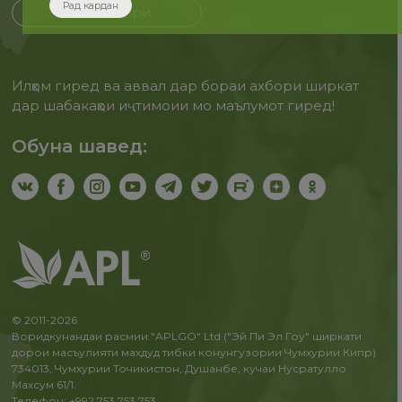
Рад кардан
Бақайдгирӣ
Илҳом гиред ва аввал дар бораи ахбори ширкат
дар шабакаҳои иҷтимоии мо маълумот гиред!
Обуна шавед:
© 2011-2026
Воридкунандаи расмии "APLGO" Ltd ("Эй Пи Эл Гоу" ширкати
дорои масъулияти махдуд тибки конунгузории Чумхурии Кипр)
734013, Чумхурии Точикистон, Душанбе, кучаи Нусратулло
Махсум 61/1.
Телефон: +992 753 753 753