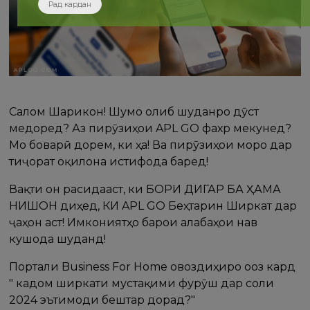
Рад кардан
Салом Шарикон! Шумо ғолиб шуданро дӯст
медоред? Аз пирӯзиҳои APL GO фахр мекунед?
Мо боварӣ дорем, ки ҳа! Ва пирӯзиҳои моро дар
тиҷорат оқилона истифода баред!
Вақти он расидааст, ки БОРИ ДИГАР БА ҲАМА
НИШОН диҳед, КИ APL GO Беҳтарин Ширкат дар
ҷаҳон аст! Имкониятҳо барои ғалабаҳои нав
кушода шуданд!
Портали Business For Home овоздиҳиро оғоз кард
" кадом ширкати мустақими фурӯш дар соли
2024 эътимоди бештар дорад?"