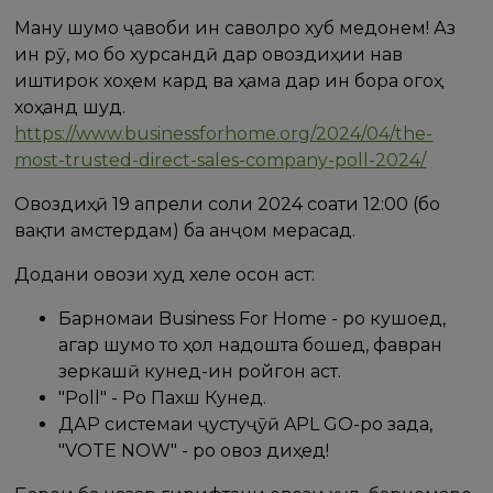
Ману шумо ҷавоби ин саволро хуб медонем! Аз
ин рӯ, мо бо хурсандӣ дар овоздиҳии нав
иштирок хоҳем кард ва ҳама дар ин бора огоҳ
хоҳанд шуд.
https://www.businessforhome.org/2024/04/the-
most-trusted-direct-sales-company-poll-2024/
Овоздиҳӣ 19 апрели соли 2024 соати 12:00 (бо
вақти амстердам) ба анҷом мерасад.
Додани овози худ хеле осон аст:
Барномаи Business For Home - ро кушоед,
агар шумо то ҳол надошта бошед, фавран
зеркашӣ кунед-ин ройгон аст.
"Poll" - Ро Пахш Кунед.
ДАР системаи ҷустуҷӯӣ APL GO-ро зада,
"VOTE NOW" - ро овоз диҳед!