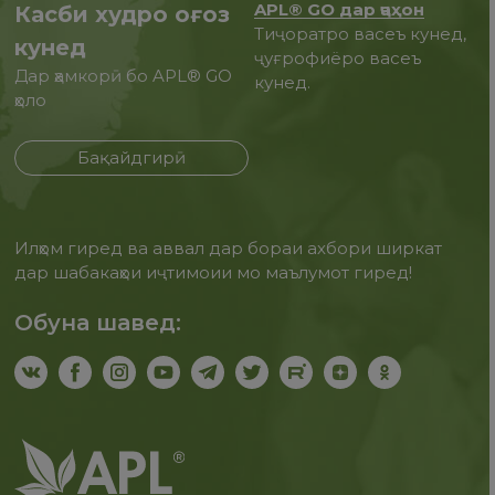
APL® GO дар ҷаҳон
Касби худро оғоз
Тиҷоратро васеъ кунед,
кунед
ҷуғрофиёро васеъ
Дар ҳамкорӣ бо APL® GO
кунед.
ҳоло
Бақайдгирӣ
Илҳом гиред ва аввал дар бораи ахбори ширкат
дар шабакаҳои иҷтимоии мо маълумот гиред!
Обуна шавед: