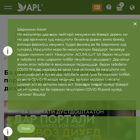
0
Шарикони Азиз!
Таърих
Мо вазъиятро дар ҷаҳон пайгирӣ мекунем ва боварӣ дорем, ки
2026 сол
2025 сол
мо дар арсенали худ маҳсулоти беназир дорем, аммо биеёд
ахлоқро фаромӯш накунем. Худро фаҳмед ва ба Шарикони худ
супоред. Маҳсулоти моро бо маълумотҳои бардурӯғ тасаввур
кардан мумкин нест. Маҳсулоти ACUMULLIT SA барои пешгирӣ
бозгашт
ё табобати ягон шароити тиббӣ пешбинӣ нашудааст. Дар айни
замон ягон табобат ё ваксинаҳои тасдиқшуда барои табобати
COVID-19 вуҷуд надорад ва ҳама гуна истинод ба маҳсулоти мо,
Ба ширкати дӯстдоштаатон дар
ки муҳофизат ё кӯмак дар табобати ҳама гуна бемориҳои тиббӣ,
портали Business For Home овоз
аз ҷумла COVID-19 ваъда медиҳад, вайрон кардани сиёсати
ширкат аст ва қатъиян манъ аст. Бовиҷдон тиҷорат кунед! Боварӣ
диҳед
ҳосил кунед, ки ба чораҳои пешгирии COVID-19 риоя кунед.
Саломат бошед!
Розӣ