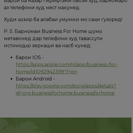
Барои ба назар гирифтани овози худ, барномаро
аз телефони худ нест накунед.
Худи ҳозир ба ғалабаи умумии мо саҳм гузоред!
P. S. Барномаи Business For Home шумо
метавонед дар телефони худ тавассути
истинодҳо зеркашӣ ва насб кунед:
барои IOS -
https://apps.apple.com/nl/app/business-for-
home/id1092942399?l=en
Барои Android -
https://play.google.com/store/apps/details?
id=org.businessforhome.businessforhome