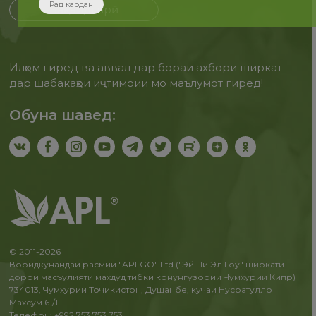
Рад кардан
Бақайдгирӣ
Илҳом гиред ва аввал дар бораи ахбори ширкат
дар шабакаҳои иҷтимоии мо маълумот гиред!
Обуна шавед:
© 2011-2026
Воридкунандаи расмии "APLGO" Ltd ("Эй Пи Эл Гоу" ширкати
дорои масъулияти махдуд тибки конунгузории Чумхурии Кипр)
734013, Чумхурии Точикистон, Душанбе, кучаи Нусратулло
Махсум 61/1.
Телефон: +992 753 753 753