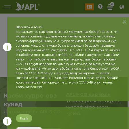
0
Шарикони Азиз!
Таърих
Мо вазъиятро дар ҷаҳон пайгирӣ мекунем ва боварӣ дорем, ки
2026 сол
2025 сол
мо дар арсенали худ маҳсулоти беназир дорем, аммо биеёд
ахлоқро фаромӯш накунем. Худро фаҳмед ва ба Шарикони худ
супоред. Маҳсулоти моро бо маълумотҳои бардурӯғ тасаввур
кардан мумкин нест. Маҳсулоти ACUMULLIT SA барои пешгирӣ
бозгашт
ё табобати ягон шароити тиббӣ пешбинӣ нашудааст. Дар айни
замон ягон табобат ё ваксинаҳои тасдиқшуда барои табобати
COVID-19 вуҷуд надорад ва ҳама гуна истинод ба маҳсулоти мо,
ки муҳофизат ё кӯмак дар табобати ҳама гуна бемориҳои тиббӣ,
аз ҷумла COVID-19 ваъда медиҳад, вайрон кардани сиёсати
ширкат аст ва қатъиян манъ аст. Бовиҷдон тиҷорат кунед! Боварӣ
ҳосил кунед, ки ба чораҳои пешгирии COVID-19 риоя кунед.
Саломат бошед!
APL® GO дар ҷаҳон
Касби худро оғоз
Тиҷоратро васеъ кунед,
кунед
ҷуғрофиёро васеъ
Дар ҳамкорӣ бо APL® GO
кунед.
ҳоло
Розӣ