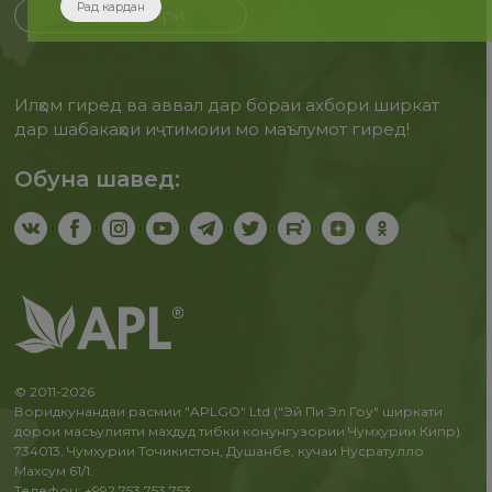
Рад кардан
Бақайдгирӣ
Илҳом гиред ва аввал дар бораи ахбори ширкат
дар шабакаҳои иҷтимоии мо маълумот гиред!
Обуна шавед:
© 2011-2026
Воридкунандаи расмии "APLGO" Ltd ("Эй Пи Эл Гоу" ширкати
дорои масъулияти махдуд тибки конунгузории Чумхурии Кипр)
734013, Чумхурии Точикистон, Душанбе, кучаи Нусратулло
Махсум 61/1.
Телефон: +992 753 753 753