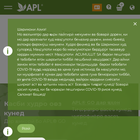
0
Шарикони Азиз!
Таърих
Мо вазъиятро дар ҷаҳон пайгирӣ мекунем ва боварӣ дорем, ки
2026 сол
2025 сол
мо дар арсенали худ маҳсулоти беназир дорем, аммо биеёд
ахлоқро фаромӯш накунем. Худро фаҳмед ва ба Шарикони худ
супоред. Маҳсулоти моро бо маълумотҳои бардурӯғ тасаввур
кардан мумкин нест. Маҳсулоти ACUMULLIT SA барои пешгирӣ
бозгашт
ё табобати ягон шароити тиббӣ пешбинӣ нашудааст. Дар айни
замон ягон табобат ё ваксинаҳои тасдиқшуда барои табобати
COVID-19 вуҷуд надорад ва ҳама гуна истинод ба маҳсулоти мо,
ки муҳофизат ё кӯмак дар табобати ҳама гуна бемориҳои тиббӣ,
аз ҷумла COVID-19 ваъда медиҳад, вайрон кардани сиёсати
ширкат аст ва қатъиян манъ аст. Бовиҷдон тиҷорат кунед! Боварӣ
ҳосил кунед, ки ба чораҳои пешгирии COVID-19 риоя кунед.
Саломат бошед!
APL® GO дар ҷаҳон
Касби худро оғоз
Тиҷоратро васеъ кунед,
кунед
ҷуғрофиёро васеъ
Дар ҳамкорӣ бо APL® GO
кунед.
ҳоло
Розӣ