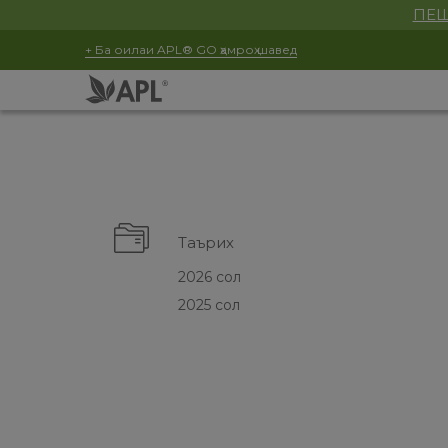
ПЕШ
+ Ба оилаи APL® GO ҳамроҳ шавед
Таърих
2026 сол
2025 сол