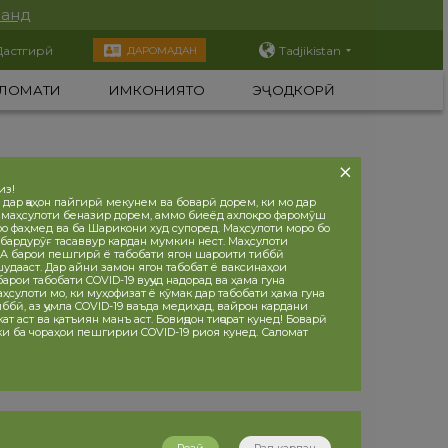
нанд
Дастгирӣ
Tadjikistan
ДАРОМАДАН
ЛОМАТИ
ИМКОНИЯТҲО
ЭҶОДКОРӢ
из!
 дар ҷаҳон пайгирӣ мекунем ва боварӣ дорем, ки мо дар
 маҳсулоти беназир дорем, аммо биеёд ахлоқро фаромӯш
ро фаҳмед ва ба Шарикони худ супоред. Маҳсулоти моро бо
бардурӯғ тасаввур кардан мумкин нест. Маҳсулоти
 барои пешгирӣ ё табобати ягон шароити тиббӣ
дааст. Дар айни замон ягон табобат ё ваксинаҳои
рои табобати COVID-19 вуҷуд надорад ва ҳама гуна
ҳсулоти мо, ки муҳофизат ё кӯмак дар табобати ҳама гуна
ббӣ, аз ҷумла COVID-19 ваъда медиҳад, вайрон кардани
т аст ва қатъиян манъ аст. Бовиҷдон тиҷорат кунед! Боварӣ
 ки ба чораҳои пешгирии COVID-19 риоя кунед. Саломат