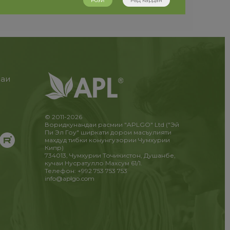
Розӣ
Рад кардан
раи
и
!
© 2011-2026
Воридкунандаи расмии "APLGO" Ltd ("Эй
Пи Эл Гоу" ширкати дорои масъулияти
махдуд тибки конунгузории Чумхурии
Кипр)
734013, Чумхурии Точикистон, Душанбе,
кучаи Нусратулло Махсум 61/1.
Телефон: +992 753 753 753
info@aplgo.com