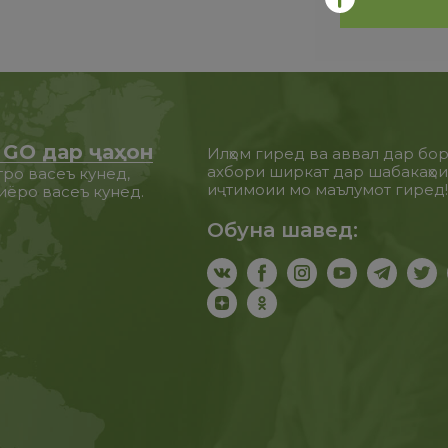
 GO дар ҷаҳон
Илҳом гиред ва аввал дар бо
ахбори ширкат дар шабакаҳо
ро васеъ кунед,
иҷтимоии мо маълумот гиред
иёро васеъ кунед.
Обуна шавед: