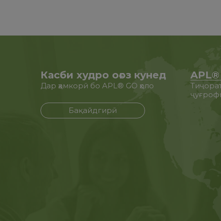
Касби худро оғоз кунед
APL®
Дар ҳамкорӣ бо APL® GO ҳоло
Тиҷорат
ҷуғроф
Бақайдгирӣ