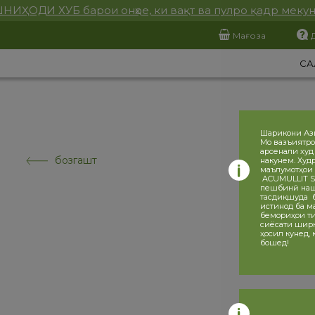
НИҲОДИ ХУБ барои онҳое, ки вақт ва пулро қадр меку
Мағоза
СА
Шарикони Аз
Мо вазъиятро
арсенали худ
бозгашт
накунем. Худ
маълумотҳои 
ACUMULLIT SA
пешбинӣ нашу
тасдиқшуда ба
истинод ба ма
бемориҳои ти
сиёсати ширка
ҳосил кунед,
бошед!