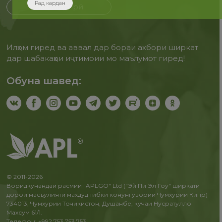
Рад кардан
Бақайдгирӣ
Илҳом гиред ва аввал дар бораи ахбори ширкат
дар шабакаҳои иҷтимоии мо маълумот гиред!
Обуна шавед:
© 2011-2026
Воридкунандаи расмии "APLGO" Ltd ("Эй Пи Эл Гоу" ширкати
дорои масъулияти махдуд тибки конунгузории Чумхурии Кипр)
734013, Чумхурии Точикистон, Душанбе, кучаи Нусратулло
Махсум 61/1.
Телефон: +992 753 753 753