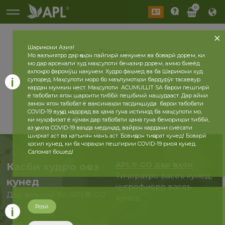
0
Шарикони Азиз!
Таърих
Мо вазъиятро дар ҷаҳон пайгирӣ мекунем ва боварӣ дорем, ки
2026 сол
2025 сол
мо дар арсенали худ маҳсулоти беназир дорем, аммо биеёд
ахлоқро фаромӯш накунем. Худро фаҳмед ва ба Шарикони худ
супоред. Маҳсулоти моро бо маълумотҳои бардурӯғ тасаввур
кардан мумкин нест. Маҳсулоти ACUMULLIT SA барои пешгирӣ
бозгашт
ё табобати ягон шароити тиббӣ пешбинӣ нашудааст. Дар айни
замон ягон табобат ё ваксинаҳои тасдиқшуда барои табобати
COVID-19 вуҷуд надорад ва ҳама гуна истинод ба маҳсулоти мо,
ки муҳофизат ё кӯмак дар табобати ҳама гуна бемориҳои тиббӣ,
аз ҷумла COVID-19 ваъда медиҳад, вайрон кардани сиёсати
ширкат аст ва қатъиян манъ аст. Бовиҷдон тиҷорат кунед! Боварӣ
ҳосил кунед, ки ба чораҳои пешгирии COVID-19 риоя кунед.
Саломат бошед!
APL® GO дар ҷаҳон
Касби худро оғоз
Тиҷоратро васеъ кунед,
кунед
ҷуғрофиёро васеъ
Дар ҳамкорӣ бо APL® GO
кунед.
ҳоло
Розӣ