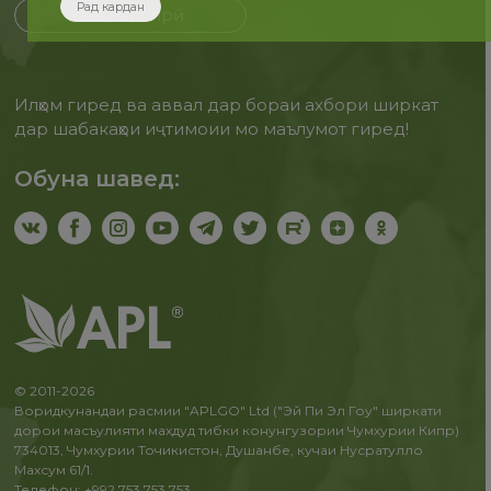
Рад кардан
Бақайдгирӣ
Илҳом гиред ва аввал дар бораи ахбори ширкат
дар шабакаҳои иҷтимоии мо маълумот гиред!
Обуна шавед:
© 2011-2026
Воридкунандаи расмии "APLGO" Ltd ("Эй Пи Эл Гоу" ширкати
дорои масъулияти махдуд тибки конунгузории Чумхурии Кипр)
734013, Чумхурии Точикистон, Душанбе, кучаи Нусратулло
Махсум 61/1.
Телефон: +992 753 753 753