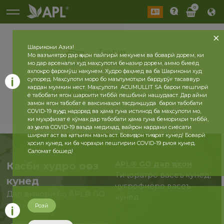
0
Шарикони Азиз!
Таърих
Мо вазъиятро дар ҷаҳон пайгирӣ мекунем ва боварӣ дорем, ки
2026 сол
2025 сол
мо дар арсенали худ маҳсулоти беназир дорем, аммо биеёд
ахлоқро фаромӯш накунем. Худро фаҳмед ва ба Шарикони худ
супоред. Маҳсулоти моро бо маълумотҳои бардурӯғ тасаввур
кардан мумкин нест. Маҳсулоти ACUMULLIT SA барои пешгирӣ
бозгашт
ё табобати ягон шароити тиббӣ пешбинӣ нашудааст. Дар айни
замон ягон табобат ё ваксинаҳои тасдиқшуда барои табобати
COVID-19 вуҷуд надорад ва ҳама гуна истинод ба маҳсулоти мо,
ки муҳофизат ё кӯмак дар табобати ҳама гуна бемориҳои тиббӣ,
аз ҷумла COVID-19 ваъда медиҳад, вайрон кардани сиёсати
ширкат аст ва қатъиян манъ аст. Бовиҷдон тиҷорат кунед! Боварӣ
ҳосил кунед, ки ба чораҳои пешгирии COVID-19 риоя кунед.
Саломат бошед!
APL® GO дар ҷаҳон
Касби худро оғоз
Тиҷоратро васеъ кунед,
кунед
ҷуғрофиёро васеъ
Дар ҳамкорӣ бо APL® GO
кунед.
ҳоло
Розӣ