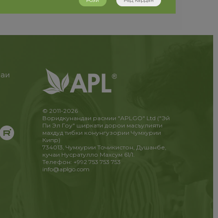
Розӣ
Рад кардан
раи
и
!
© 2011-2026
Воридкунандаи расмии "APLGO" Ltd ("Эй
Пи Эл Гоу" ширкати дорои масъулияти
махдуд тибки конунгузории Чумхурии
Кипр)
734013, Чумхурии Точикистон, Душанбе,
кучаи Нусратулло Махсум 61/1.
Телефон: +992 753 753 753
info@aplgo.com