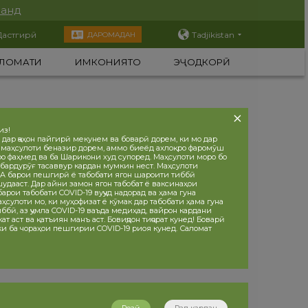
нанд
Дастгирӣ
Tadjikistan
ДАРОМАДАН
ЛОМАТИ
ИМКОНИЯТҲО
ЭҶОДКОРӢ
из!
 дар ҷаҳон пайгирӣ мекунем ва боварӣ дорем, ки мо дар
 маҳсулоти беназир дорем, аммо биеёд ахлоқро фаромӯш
ро фаҳмед ва ба Шарикони худ супоред. Маҳсулоти моро бо
бардурӯғ тасаввур кардан мумкин нест. Маҳсулоти
 барои пешгирӣ ё табобати ягон шароити тиббӣ
дааст. Дар айни замон ягон табобат ё ваксинаҳои
рои табобати COVID-19 вуҷуд надорад ва ҳама гуна
ҳсулоти мо, ки муҳофизат ё кӯмак дар табобати ҳама гуна
ббӣ, аз ҷумла COVID-19 ваъда медиҳад, вайрон кардани
т аст ва қатъиян манъ аст. Бовиҷдон тиҷорат кунед! Боварӣ
 ки ба чораҳои пешгирии COVID-19 риоя кунед. Саломат