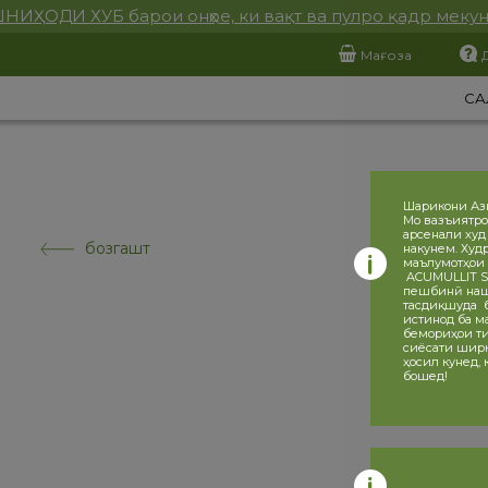
НИҲОДИ ХУБ барои онҳое, ки вақт ва пулро қадр меку
Мағоза
СА
Шарикони Аз
Мо вазъиятро
арсенали худ
бозгашт
накунем. Худ
маълумотҳои 
ACUMULLIT SA
пешбинӣ нашу
тасдиқшуда ба
истинод ба ма
бемориҳои ти
сиёсати ширка
ҳосил кунед,
бошед!