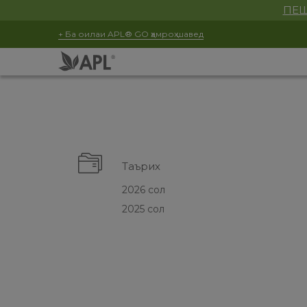
ПЕШ
+ Ба оилаи APL® GO ҳамроҳ шавед
Таърих
2026 сол
2025 сол