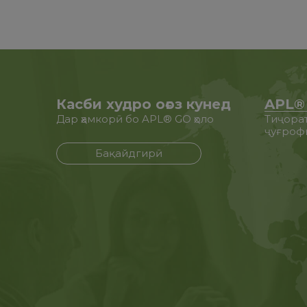
Касби худро оғоз кунед
APL®
Дар ҳамкорӣ бо APL® GO ҳоло
Тиҷорат
ҷуғроф
Бақайдгирӣ