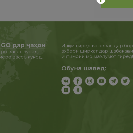
 GO дар ҷаҳон
Илҳом гиред ва аввал дар бо
ахбори ширкат дар шабакаҳо
ро васеъ кунед,
иҷтимоии мо маълумот гиред
иёро васеъ кунед.
Обуна шавед: