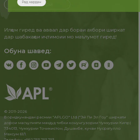
Рад кардан
Бақайдгирӣ
Илҳом гиред ва аввал дар бораи ахбори ширкат
дар шабакаҳои иҷтимоии мо маълумот гиред!
Обуна шавед:
© 2011-2026
Воридкунандаи расмии "APLGO" Ltd ("Эй Пи Эл Гоу" ширкати
дорои масъулияти махдуд тибки конунгузории Чумхурии Кипр)
734013, Чумхурии Точикистон, Душанбе, кучаи Нусратулло
Махсум 61/1.
Телефон: +992 753 753 753