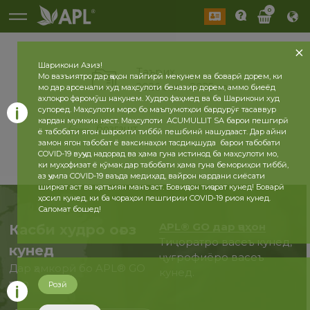
0
Шарикони Азиз!
Таърих
Мо вазъиятро дар ҷаҳон пайгирӣ мекунем ва боварӣ дорем, ки
2026 сол
2025 сол
мо дар арсенали худ маҳсулоти беназир дорем, аммо биеёд
ахлоқро фаромӯш накунем. Худро фаҳмед ва ба Шарикони худ
супоред. Маҳсулоти моро бо маълумотҳои бардурӯғ тасаввур
кардан мумкин нест. Маҳсулоти ACUMULLIT SA барои пешгирӣ
бозгашт
ё табобати ягон шароити тиббӣ пешбинӣ нашудааст. Дар айни
замон ягон табобат ё ваксинаҳои тасдиқшуда барои табобати
COVID-19 вуҷуд надорад ва ҳама гуна истинод ба маҳсулоти мо,
ки муҳофизат ё кӯмак дар табобати ҳама гуна бемориҳои тиббӣ,
аз ҷумла COVID-19 ваъда медиҳад, вайрон кардани сиёсати
ширкат аст ва қатъиян манъ аст. Бовиҷдон тиҷорат кунед! Боварӣ
ҳосил кунед, ки ба чораҳои пешгирии COVID-19 риоя кунед.
Саломат бошед!
APL® GO дар ҷаҳон
Касби худро оғоз
Тиҷоратро васеъ кунед,
кунед
ҷуғрофиёро васеъ
Дар ҳамкорӣ бо APL® GO
кунед.
ҳоло
Розӣ