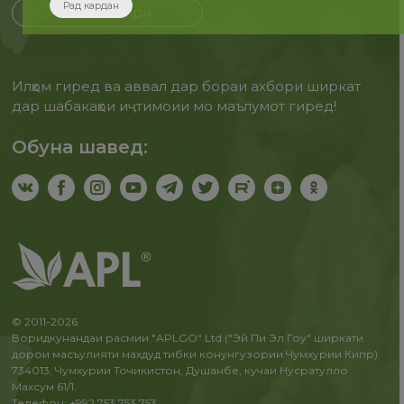
Рад кардан
Бақайдгирӣ
Илҳом гиред ва аввал дар бораи ахбори ширкат
дар шабакаҳои иҷтимоии мо маълумот гиред!
Обуна шавед:
© 2011-2026
Воридкунандаи расмии "APLGO" Ltd ("Эй Пи Эл Гоу" ширкати
дорои масъулияти махдуд тибки конунгузории Чумхурии Кипр)
734013, Чумхурии Точикистон, Душанбе, кучаи Нусратулло
Махсум 61/1.
Телефон: +992 753 753 753