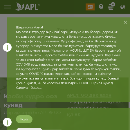
0
Шарикони Азиз!
Таърих
Мо вазъиятро дар ҷаҳон пайгирӣ мекунем ва боварӣ дорем, ки
2026 сол
2025 сол
мо дар арсенали худ маҳсулоти беназир дорем, аммо биеёд
ахлоқро фаромӯш накунем. Худро фаҳмед ва ба Шарикони худ
супоред. Маҳсулоти моро бо маълумотҳои бардурӯғ тасаввур
кардан мумкин нест. Маҳсулоти ACUMULLIT SA барои пешгирӣ
бозгашт
ё табобати ягон шароити тиббӣ пешбинӣ нашудааст. Дар айни
замон ягон табобат ё ваксинаҳои тасдиқшуда барои табобати
COVID-19 вуҷуд надорад ва ҳама гуна истинод ба маҳсулоти мо,
ки муҳофизат ё кӯмак дар табобати ҳама гуна бемориҳои тиббӣ,
аз ҷумла COVID-19 ваъда медиҳад, вайрон кардани сиёсати
ширкат аст ва қатъиян манъ аст. Бовиҷдон тиҷорат кунед! Боварӣ
ҳосил кунед, ки ба чораҳои пешгирии COVID-19 риоя кунед.
Саломат бошед!
APL® GO дар ҷаҳон
Касби худро оғоз
Тиҷоратро васеъ кунед,
кунед
ҷуғрофиёро васеъ
Дар ҳамкорӣ бо APL® GO
кунед.
ҳоло
Розӣ