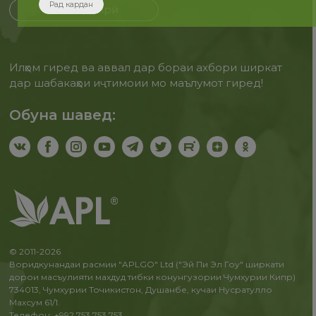
Рад кардан
Бақайдгирӣ
Илҳом гиред ва аввал дар бораи ахбори ширкат
дар шабакаҳои иҷтимоии мо маълумот гиред!
Обуна шавед:
© 2011-2026
Воридкунандаи расмии "APLGO" Ltd ("Эй Пи Эл Гоу" ширкати
дорои масъулияти махдуд тибки конунгузории Чумхурии Кипр)
734013, Чумхурии Точикистон, Душанбе, кучаи Нусратулло
Махсум 61/1.
Телефон: +992 753 753 753