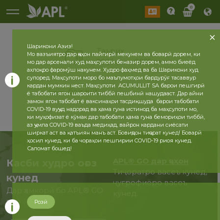
0
Шарикони Азиз!
Таърих
Мо вазъиятро дар ҷаҳон пайгирӣ мекунем ва боварӣ дорем, ки
2026 сол
2025 сол
мо дар арсенали худ маҳсулоти беназир дорем, аммо биеёд
ахлоқро фаромӯш накунем. Худро фаҳмед ва ба Шарикони худ
супоред. Маҳсулоти моро бо маълумотҳои бардурӯғ тасаввур
кардан мумкин нест. Маҳсулоти ACUMULLIT SA барои пешгирӣ
бозгашт
ё табобати ягон шароити тиббӣ пешбинӣ нашудааст. Дар айни
замон ягон табобат ё ваксинаҳои тасдиқшуда барои табобати
COVID-19 вуҷуд надорад ва ҳама гуна истинод ба маҳсулоти мо,
ки муҳофизат ё кӯмак дар табобати ҳама гуна бемориҳои тиббӣ,
аз ҷумла COVID-19 ваъда медиҳад, вайрон кардани сиёсати
ширкат аст ва қатъиян манъ аст. Бовиҷдон тиҷорат кунед! Боварӣ
ҳосил кунед, ки ба чораҳои пешгирии COVID-19 риоя кунед.
Саломат бошед!
APL® GO дар ҷаҳон
Касби худро оғоз
Тиҷоратро васеъ кунед,
кунед
ҷуғрофиёро васеъ
Дар ҳамкорӣ бо APL® GO
кунед.
ҳоло
Розӣ