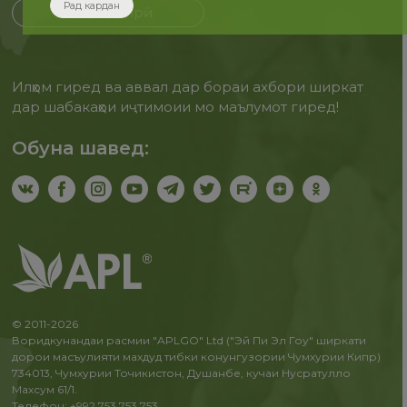
Рад кардан
Бақайдгирӣ
Илҳом гиред ва аввал дар бораи ахбори ширкат
дар шабакаҳои иҷтимоии мо маълумот гиред!
Обуна шавед:
© 2011-2026
Воридкунандаи расмии "APLGO" Ltd ("Эй Пи Эл Гоу" ширкати
дорои масъулияти махдуд тибки конунгузории Чумхурии Кипр)
734013, Чумхурии Точикистон, Душанбе, кучаи Нусратулло
Махсум 61/1.
Телефон: +992 753 753 753