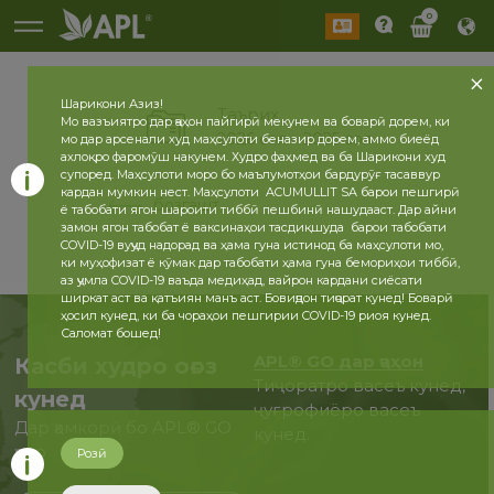
0
Шарикони Азиз!
Таърих
Мо вазъиятро дар ҷаҳон пайгирӣ мекунем ва боварӣ дорем, ки
2026 сол
2025 сол
мо дар арсенали худ маҳсулоти беназир дорем, аммо биеёд
ахлоқро фаромӯш накунем. Худро фаҳмед ва ба Шарикони худ
супоред. Маҳсулоти моро бо маълумотҳои бардурӯғ тасаввур
кардан мумкин нест. Маҳсулоти ACUMULLIT SA барои пешгирӣ
бозгашт
ё табобати ягон шароити тиббӣ пешбинӣ нашудааст. Дар айни
замон ягон табобат ё ваксинаҳои тасдиқшуда барои табобати
COVID-19 вуҷуд надорад ва ҳама гуна истинод ба маҳсулоти мо,
ки муҳофизат ё кӯмак дар табобати ҳама гуна бемориҳои тиббӣ,
аз ҷумла COVID-19 ваъда медиҳад, вайрон кардани сиёсати
ширкат аст ва қатъиян манъ аст. Бовиҷдон тиҷорат кунед! Боварӣ
ҳосил кунед, ки ба чораҳои пешгирии COVID-19 риоя кунед.
Саломат бошед!
APL® GO дар ҷаҳон
Касби худро оғоз
Тиҷоратро васеъ кунед,
кунед
ҷуғрофиёро васеъ
Дар ҳамкорӣ бо APL® GO
кунед.
ҳоло
Розӣ