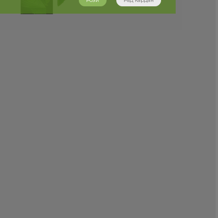
Розӣ
Рад кардан