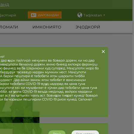
нанд
Дастгирӣ
Tadjikistan
ДАРОМАДАН
ЛОМАТИ
ИМКОНИЯТҲО
ЭҶОДКОРӢ
из!
 дар ҷаҳон пайгирӣ мекунем ва боварӣ дорем, ки мо дар
 маҳсулоти беназир дорем, аммо биеёд ахлоқро фаромӯш
ро фаҳмед ва ба Шарикони худ супоред. Маҳсулоти моро бо
бардурӯғ тасаввур кардан мумкин нест. Маҳсулоти
 барои пешгирӣ ё табобати ягон шароити тиббӣ
дааст. Дар айни замон ягон табобат ё ваксинаҳои
рои табобати COVID-19 вуҷуд надорад ва ҳама гуна
ҳсулоти мо, ки муҳофизат ё кӯмак дар табобати ҳама гуна
ббӣ, аз ҷумла COVID-19 ваъда медиҳад, вайрон кардани
т аст ва қатъиян манъ аст. Бовиҷдон тиҷорат кунед! Боварӣ
 ки ба чораҳои пешгирии COVID-19 риоя кунед. Саломат