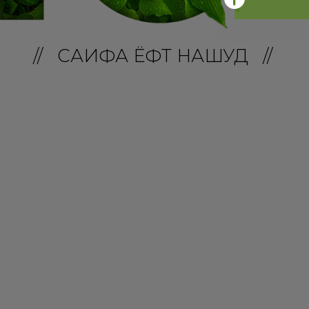
// САҲИФА ЁФТ НАШУД //