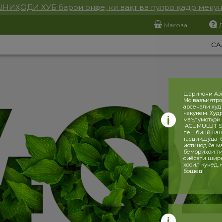
НИҲОДИ ХУБ барои онҳое, ки вақт ва пулро қадр меку
Мағоза
СА
Шарикони Аз
Мо вазъиятро
арсенали худ
накунем. Худ
маълумотҳои 
ACUMULLIT SA
пешбинӣ нашу
тасдиқшуда ба
истинод ба ма
бемориҳои ти
сиёсати ширка
ҳосил кунед,
бошед!