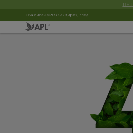
ПЕШ
+ Ба оилаи APL® GO ҳамроҳ шавед