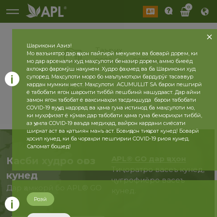
0
Шарикони Азиз!
Таърих
Мо вазъиятро дар ҷаҳон пайгирӣ мекунем ва боварӣ дорем, ки
2026 сол
2025 сол
мо дар арсенали худ маҳсулоти беназир дорем, аммо биеёд
ахлоқро фаромӯш накунем. Худро фаҳмед ва ба Шарикони худ
супоред. Маҳсулоти моро бо маълумотҳои бардурӯғ тасаввур
кардан мумкин нест. Маҳсулоти ACUMULLIT SA барои пешгирӣ
бозгашт
ё табобати ягон шароити тиббӣ пешбинӣ нашудааст. Дар айни
замон ягон табобат ё ваксинаҳои тасдиқшуда барои табобати
COVID-19 вуҷуд надорад ва ҳама гуна истинод ба маҳсулоти мо,
ки муҳофизат ё кӯмак дар табобати ҳама гуна бемориҳои тиббӣ,
аз ҷумла COVID-19 ваъда медиҳад, вайрон кардани сиёсати
ширкат аст ва қатъиян манъ аст. Бовиҷдон тиҷорат кунед! Боварӣ
ҳосил кунед, ки ба чораҳои пешгирии COVID-19 риоя кунед.
Саломат бошед!
APL® GO дар ҷаҳон
Касби худро оғоз
Тиҷоратро васеъ кунед,
кунед
ҷуғрофиёро васеъ
Дар ҳамкорӣ бо APL® GO
кунед.
ҳоло
Розӣ