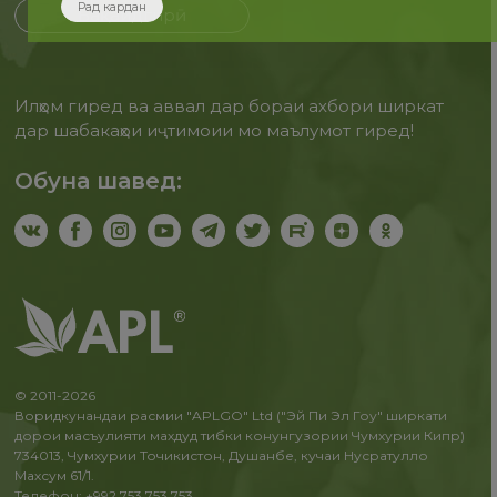
Рад кардан
Бақайдгирӣ
Илҳом гиред ва аввал дар бораи ахбори ширкат
дар шабакаҳои иҷтимоии мо маълумот гиред!
Обуна шавед:
© 2011-2026
Воридкунандаи расмии "APLGO" Ltd ("Эй Пи Эл Гоу" ширкати
дорои масъулияти махдуд тибки конунгузории Чумхурии Кипр)
734013, Чумхурии Точикистон, Душанбе, кучаи Нусратулло
Махсум 61/1.
Телефон: +992 753 753 753