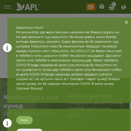
0
Шарикони Азиз!
Таърих
Мо вазъиятро дар ҷаҳон пайгирӣ мекунем ва боварӣ дорем, ки
2026 сол
2025 сол
мо дар арсенали худ маҳсулоти беназир дорем, аммо биеёд
ахлоқро фаромӯш накунем. Худро фаҳмед ва ба Шарикони худ
супоред. Маҳсулоти моро бо маълумотҳои бардурӯғ тасаввур
кардан мумкин нест. Маҳсулоти ACUMULLIT SA барои пешгирӣ
бозгашт
ё табобати ягон шароити тиббӣ пешбинӣ нашудааст. Дар айни
замон ягон табобат ё ваксинаҳои тасдиқшуда барои табобати
COVID-19 вуҷуд надорад ва ҳама гуна истинод ба маҳсулоти мо,
ки муҳофизат ё кӯмак дар табобати ҳама гуна бемориҳои тиббӣ,
аз ҷумла COVID-19 ваъда медиҳад, вайрон кардани сиёсати
ширкат аст ва қатъиян манъ аст. Бовиҷдон тиҷорат кунед! Боварӣ
ҳосил кунед, ки ба чораҳои пешгирии COVID-19 риоя кунед.
Саломат бошед!
APL® GO дар ҷаҳон
Касби худро оғоз
Тиҷоратро васеъ кунед,
кунед
ҷуғрофиёро васеъ
Дар ҳамкорӣ бо APL® GO
кунед.
ҳоло
Розӣ