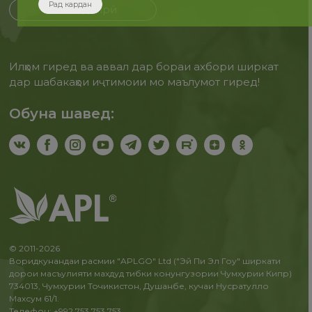
Рад кардан
Бақайдгирӣ
Илҳом гиред ва аввал дар бораи ахбори ширкат
дар шабакаҳои иҷтимоии мо маълумот гиред!
Обуна шавед:
© 2011-2026
Воридкунандаи расмии "APLGO" Ltd ("Эй Пи Эл Гоу" ширкати
дорои масъулияти махдуд тибки конунгузории Чумхурии Кипр)
734013, Чумхурии Точикистон, Душанбе, кучаи Нусратулло
Махсум 61/1.
Телефон: +992 753 753 753