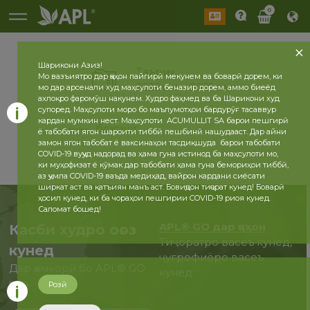
0
Шарикони Азиз!
Таърих
Мо вазъиятро дар ҷаҳон пайгирӣ мекунем ва боварӣ дорем, ки
2026 сол
2025 сол
мо дар арсенали худ маҳсулоти беназир дорем, аммо биеёд
ахлоқро фаромӯш накунем. Худро фаҳмед ва ба Шарикони худ
супоред. Маҳсулоти моро бо маълумотҳои бардурӯғ тасаввур
кардан мумкин нест. Маҳсулоти ACUMULLIT SA барои пешгирӣ
бозгашт
ё табобати ягон шароити тиббӣ пешбинӣ нашудааст. Дар айни
замон ягон табобат ё ваксинаҳои тасдиқшуда барои табобати
COVID-19 вуҷуд надорад ва ҳама гуна истинод ба маҳсулоти мо,
ки муҳофизат ё кӯмак дар табобати ҳама гуна бемориҳои тиббӣ,
аз ҷумла COVID-19 ваъда медиҳад, вайрон кардани сиёсати
ширкат аст ва қатъиян манъ аст. Бовиҷдон тиҷорат кунед! Боварӣ
ҳосил кунед, ки ба чораҳои пешгирии COVID-19 риоя кунед.
Саломат бошед!
APL® GO дар ҷаҳон
Касби худро оғоз
Тиҷоратро васеъ кунед,
кунед
ҷуғрофиёро васеъ
Дар ҳамкорӣ бо APL® GO
кунед.
ҳоло
Розӣ