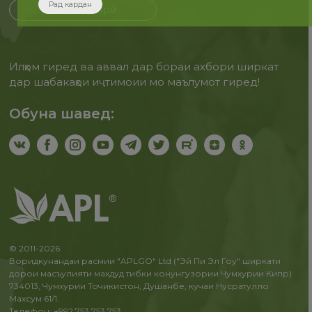
Рад кардан
Бақайдгирӣ
Илҳом гиред ва аввал дар бораи ахбори ширкат
дар шабакаҳои иҷтимоии мо маълумот гиред!
Обуна шавед:
© 2011-2026
Воридкунандаи расмии "APLGO" Ltd ("Эй Пи Эл Гоу" ширкати
дорои масъулияти махдуд тибки конунгузории Чумхурии Кипр)
734013, Чумхурии Точикистон, Душанбе, кучаи Нусратулло
Махсум 61/1.
Телефон: +992 753 753 753