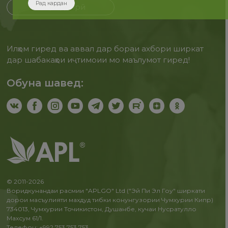
Рад кардан
Бақайдгирӣ
Илҳом гиред ва аввал дар бораи ахбори ширкат
дар шабакаҳои иҷтимоии мо маълумот гиред!
Обуна шавед:
© 2011-2026
Воридкунандаи расмии "APLGO" Ltd ("Эй Пи Эл Гоу" ширкати
дорои масъулияти махдуд тибки конунгузории Чумхурии Кипр)
734013, Чумхурии Точикистон, Душанбе, кучаи Нусратулло
Махсум 61/1.
Телефон: +992 753 753 753