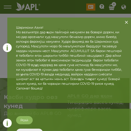
0
Шарикони Азиз!
Таърих
Мо вазъиятро дар ҷаҳон пайгирӣ мекунем ва боварӣ дорем, ки
2026 сол
2025 сол
мо дар арсенали худ маҳсулоти беназир дорем, аммо биеёд
ахлоқро фаромӯш накунем. Худро фаҳмед ва ба Шарикони худ
супоред. Маҳсулоти моро бо маълумотҳои бардурӯғ тасаввур
кардан мумкин нест. Маҳсулоти ACUMULLIT SA барои пешгирӣ
бозгашт
ё табобати ягон шароити тиббӣ пешбинӣ нашудааст. Дар айни
замон ягон табобат ё ваксинаҳои тасдиқшуда барои табобати
COVID-19 вуҷуд надорад ва ҳама гуна истинод ба маҳсулоти мо,
ки муҳофизат ё кӯмак дар табобати ҳама гуна бемориҳои тиббӣ,
аз ҷумла COVID-19 ваъда медиҳад, вайрон кардани сиёсати
ширкат аст ва қатъиян манъ аст. Бовиҷдон тиҷорат кунед! Боварӣ
ҳосил кунед, ки ба чораҳои пешгирии COVID-19 риоя кунед.
Саломат бошед!
APL® GO дар ҷаҳон
Касби худро оғоз
Тиҷоратро васеъ кунед,
кунед
ҷуғрофиёро васеъ
Дар ҳамкорӣ бо APL® GO
кунед.
ҳоло
Розӣ