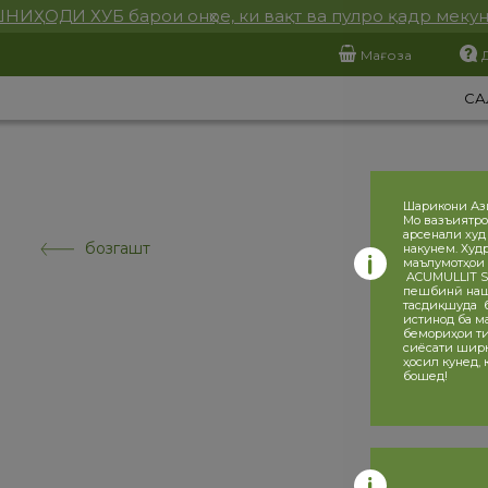
НИҲОДИ ХУБ барои онҳое, ки вақт ва пулро қадр меку
Мағоза
СА
Шарикони Аз
Мо вазъиятро
арсенали худ
бозгашт
накунем. Худ
маълумотҳои 
ACUMULLIT SA
пешбинӣ нашу
тасдиқшуда ба
истинод ба ма
бемориҳои ти
сиёсати ширка
ҳосил кунед,
бошед!