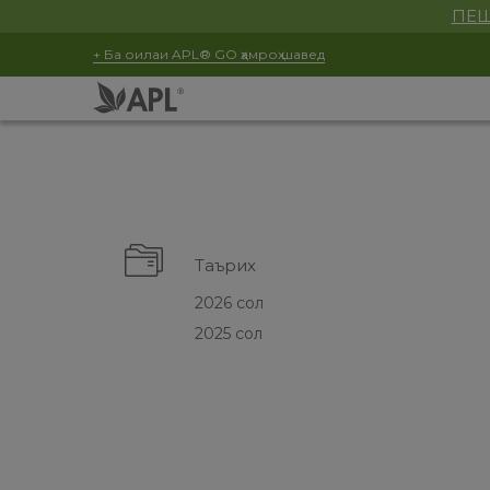
ПЕШ
+ Ба оилаи APL® GO ҳамроҳ шавед
Таърих
2026 сол
2025 сол