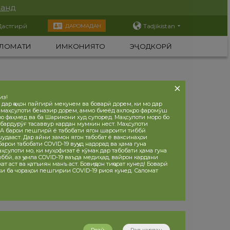
нанд
Дастгирӣ
Tadjikistan
ДАРОМАДАН
ЛОМАТИ
ИМКОНИЯТҲО
ЭҶОДКОРӢ
из!
 дар ҷаҳон пайгирӣ мекунем ва боварӣ дорем, ки мо дар
 маҳсулоти беназир дорем, аммо биеёд ахлоқро фаромӯш
ро фаҳмед ва ба Шарикони худ супоред. Маҳсулоти моро бо
бардурӯғ тасаввур кардан мумкин нест. Маҳсулоти
 барои пешгирӣ ё табобати ягон шароити тиббӣ
дааст. Дар айни замон ягон табобат ё ваксинаҳои
рои табобати COVID-19 вуҷуд надорад ва ҳама гуна
ҳсулоти мо, ки муҳофизат ё кӯмак дар табобати ҳама гуна
ббӣ, аз ҷумла COVID-19 ваъда медиҳад, вайрон кардани
т аст ва қатъиян манъ аст. Бовиҷдон тиҷорат кунед! Боварӣ
 ки ба чораҳои пешгирии COVID-19 риоя кунед. Саломат