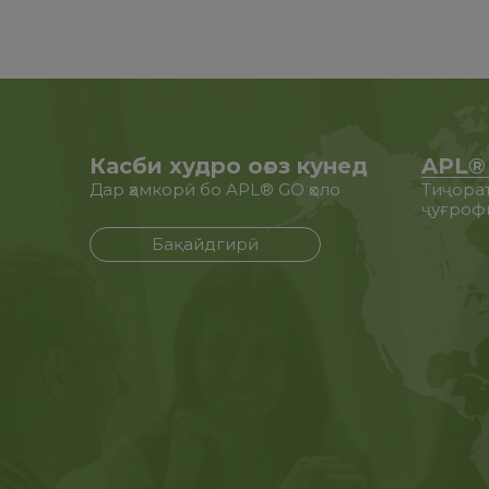
Касби худро оғоз кунед
APL®
Дар ҳамкорӣ бо APL® GO ҳоло
Тиҷорат
ҷуғроф
Бақайдгирӣ