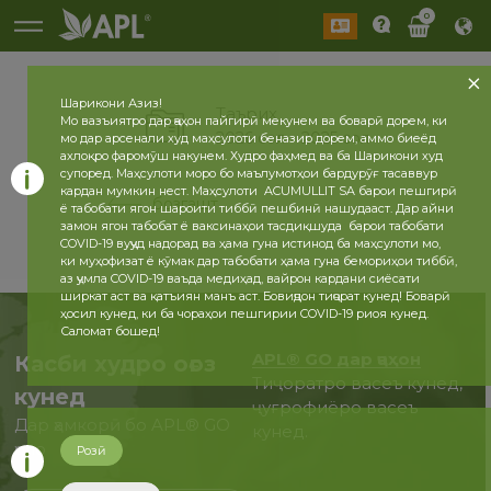
0
Шарикони Азиз!
Таърих
Мо вазъиятро дар ҷаҳон пайгирӣ мекунем ва боварӣ дорем, ки
2026 сол
2025 сол
мо дар арсенали худ маҳсулоти беназир дорем, аммо биеёд
ахлоқро фаромӯш накунем. Худро фаҳмед ва ба Шарикони худ
супоред. Маҳсулоти моро бо маълумотҳои бардурӯғ тасаввур
кардан мумкин нест. Маҳсулоти ACUMULLIT SA барои пешгирӣ
бозгашт
ё табобати ягон шароити тиббӣ пешбинӣ нашудааст. Дар айни
замон ягон табобат ё ваксинаҳои тасдиқшуда барои табобати
COVID-19 вуҷуд надорад ва ҳама гуна истинод ба маҳсулоти мо,
ки муҳофизат ё кӯмак дар табобати ҳама гуна бемориҳои тиббӣ,
аз ҷумла COVID-19 ваъда медиҳад, вайрон кардани сиёсати
ширкат аст ва қатъиян манъ аст. Бовиҷдон тиҷорат кунед! Боварӣ
ҳосил кунед, ки ба чораҳои пешгирии COVID-19 риоя кунед.
Саломат бошед!
APL® GO дар ҷаҳон
Касби худро оғоз
Тиҷоратро васеъ кунед,
кунед
ҷуғрофиёро васеъ
Дар ҳамкорӣ бо APL® GO
кунед.
ҳоло
Розӣ