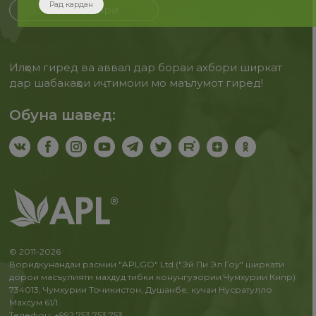
Рад кардан
Бақайдгирӣ
Илҳом гиред ва аввал дар бораи ахбори ширкат
дар шабакаҳои иҷтимоии мо маълумот гиред!
Обуна шавед:
© 2011-2026
Воридкунандаи расмии "APLGO" Ltd ("Эй Пи Эл Гоу" ширкати
дорои масъулияти махдуд тибки конунгузории Чумхурии Кипр)
734013, Чумхурии Точикистон, Душанбе, кучаи Нусратулло
Махсум 61/1.
Телефон: +992 753 753 753