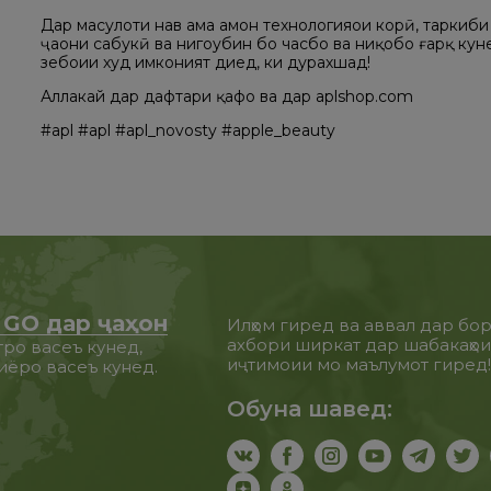
Дар маҳсулоти нав ҳама ҳамон технологияҳои корӣ, таркиб
ҷаҳони сабукӣ ва нигоҳубин бо часбҳо ва ниқобҳо ғарқ куне
зебоии худ имконият диҳед, ки дурахшад!
Аллакай дар дафтари қафо ва дар aplshop.com
#apl #apl #apl_novosty #apple_beauty
 GO дар ҷаҳон
Илҳом гиред ва аввал дар бо
ахбори ширкат дар шабакаҳо
ро васеъ кунед,
иҷтимоии мо маълумот гиред
иёро васеъ кунед.
Обуна шавед: