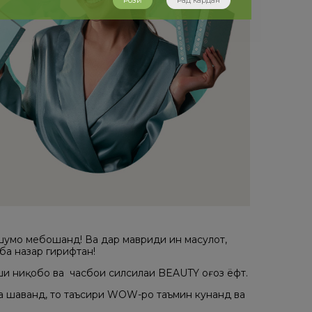
Розӣ
Рад кардан
шумо мебошанд! Ва дар мавриди ин маҳсулот,
а назар гирифтан!
и ниқобҳо ва часбҳои силсилаи BEAUTY оғоз ёфт.
ида шаванд, то таъсири WOW-ро таъмин кунанд ва