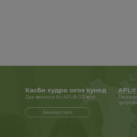
Касби худро оғоз кунед
APL®
Дар ҳамкорӣ бо APL® GO ҳоло
Тиҷорат
ҷуғроф
Бақайдгирӣ