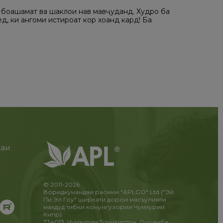
и боҳашамат ва шаклҳои нав мавҷуданд. Худро ба
д, ки ҳангоми истироҳат кор хоҳанд кард! Ба
раи
и
!
© 2011-2026
Воридкунандаи расмии "APLGO" Ltd ("Эй
Пи Эл Гоу" ширкати дорои масъулияти
махдуд тибки конунгузории Чумхурии
Кипр)
734013, Чумхурии Точикистон, Душанбе,