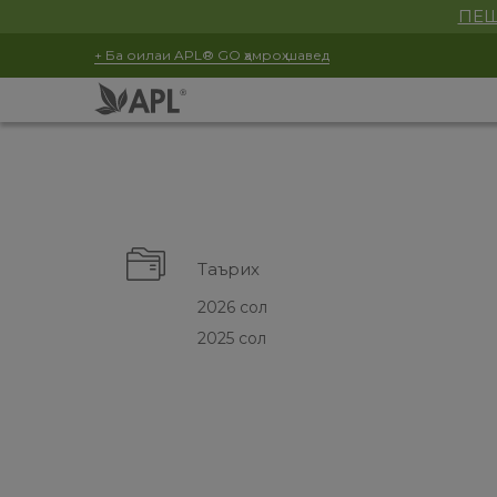
ПЕШ
+ Ба оилаи APL® GO ҳамроҳ шавед
Таърих
2026 сол
2025 сол