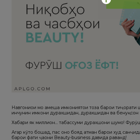
Навгониҳои мо ҳамеша имкониятҳои тоза барои тиҷорати 
инчунин имкони дурахшидан, дурахшидан ва бенуқсон б
Хабари як миллион... табассуми дурахшони шумо! Фурӯш
Агар кӯтоҳ бошад, пас онҳо бояд ҳатман барои худ санҷ
барои фатҳи ҷаҳони Beauty-business давида раванд!