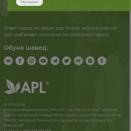
Рад кардан
Бақайдгирӣ
Илҳом гиред ва аввал дар бораи ахбори ширкат
дар шабакаҳои иҷтимоии мо маълумот гиред!
Обуна шавед:
© 2011-2026
Воридкунандаи расмии "APLGO" Ltd ("Эй Пи Эл Гоу" ширкати
дорои масъулияти махдуд тибки конунгузории Чумхурии Кипр)
734013, Чумхурии Точикистон, Душанбе, кучаи Нусратулло
Махсум 61/1.
Телефон: +992 753 753 753