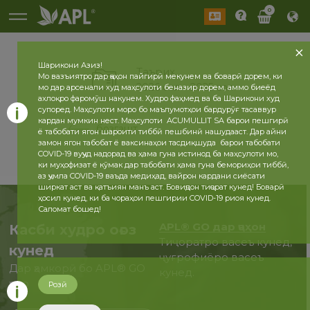
0
Шарикони Азиз!
Таърих
Мо вазъиятро дар ҷаҳон пайгирӣ мекунем ва боварӣ дорем, ки
2026 сол
2025 сол
мо дар арсенали худ маҳсулоти беназир дорем, аммо биеёд
ахлоқро фаромӯш накунем. Худро фаҳмед ва ба Шарикони худ
супоред. Маҳсулоти моро бо маълумотҳои бардурӯғ тасаввур
кардан мумкин нест. Маҳсулоти ACUMULLIT SA барои пешгирӣ
бозгашт
ё табобати ягон шароити тиббӣ пешбинӣ нашудааст. Дар айни
замон ягон табобат ё ваксинаҳои тасдиқшуда барои табобати
COVID-19 вуҷуд надорад ва ҳама гуна истинод ба маҳсулоти мо,
ки муҳофизат ё кӯмак дар табобати ҳама гуна бемориҳои тиббӣ,
аз ҷумла COVID-19 ваъда медиҳад, вайрон кардани сиёсати
ширкат аст ва қатъиян манъ аст. Бовиҷдон тиҷорат кунед! Боварӣ
ҳосил кунед, ки ба чораҳои пешгирии COVID-19 риоя кунед.
Саломат бошед!
APL® GO дар ҷаҳон
Касби худро оғоз
Тиҷоратро васеъ кунед,
кунед
ҷуғрофиёро васеъ
Дар ҳамкорӣ бо APL® GO
кунед.
ҳоло
Розӣ