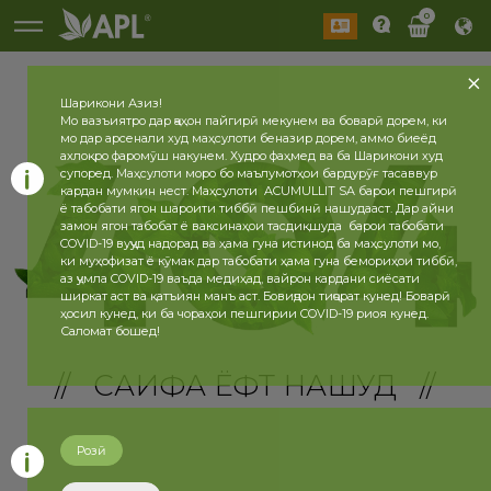
0
Шарикони Азиз!
Мо вазъиятро дар ҷаҳон пайгирӣ мекунем ва боварӣ дорем, ки
мо дар арсенали худ маҳсулоти беназир дорем, аммо биеёд
ахлоқро фаромӯш накунем. Худро фаҳмед ва ба Шарикони худ
супоред. Маҳсулоти моро бо маълумотҳои бардурӯғ тасаввур
кардан мумкин нест. Маҳсулоти ACUMULLIT SA барои пешгирӣ
ё табобати ягон шароити тиббӣ пешбинӣ нашудааст. Дар айни
замон ягон табобат ё ваксинаҳои тасдиқшуда барои табобати
COVID-19 вуҷуд надорад ва ҳама гуна истинод ба маҳсулоти мо,
ки муҳофизат ё кӯмак дар табобати ҳама гуна бемориҳои тиббӣ,
аз ҷумла COVID-19 ваъда медиҳад, вайрон кардани сиёсати
ширкат аст ва қатъиян манъ аст. Бовиҷдон тиҷорат кунед! Боварӣ
ҳосил кунед, ки ба чораҳои пешгирии COVID-19 риоя кунед.
Саломат бошед!
// САҲИФА ЁФТ НАШУД //
Розӣ