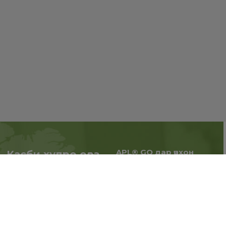
APL® GO дар ҷаҳон
Касби худро оғоз
Тиҷоратро васеъ кунед,
кунед
ҷуғрофиёро васеъ
Дар ҳамкорӣ бо APL® GO
кунед.
ҳоло
Бақайдгирӣ