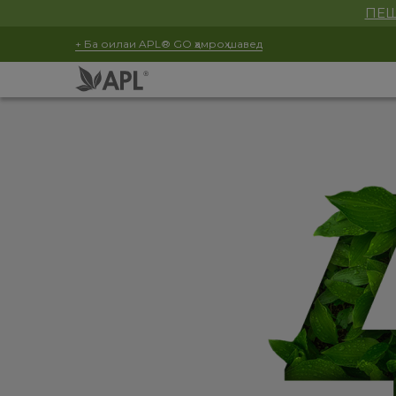
ПЕШ
+ Ба оилаи APL® GO ҳамроҳ шавед