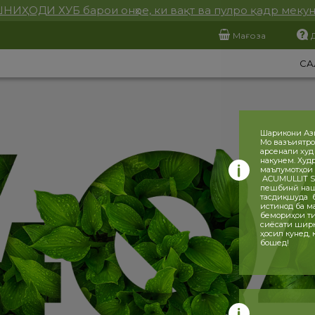
НИҲОДИ ХУБ барои онҳое, ки вақт ва пулро қадр меку
Мағоза
СА
Шарикони Аз
Мо вазъиятро
арсенали худ
накунем. Худ
маълумотҳои 
ACUMULLIT SA
пешбинӣ нашу
тасдиқшуда ба
истинод ба ма
бемориҳои ти
сиёсати ширка
ҳосил кунед,
бошед!