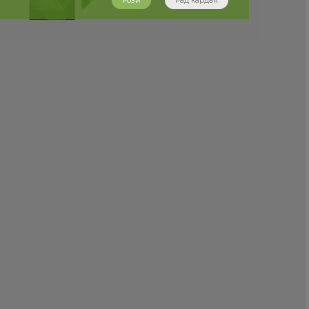
Розӣ
Рад кардан