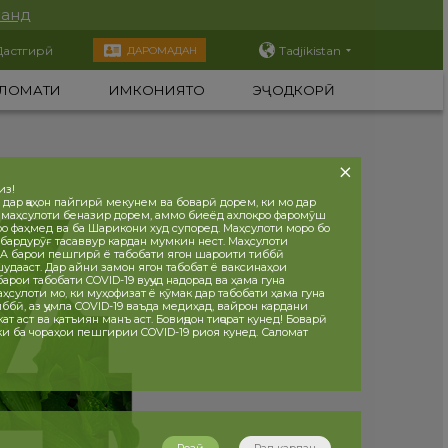
нанд
Дастгирӣ
Tadjikistan
ДАРОМАДАН
ЛОМАТИ
ИМКОНИЯТҲО
ЭҶОДКОРӢ
из!
 дар ҷаҳон пайгирӣ мекунем ва боварӣ дорем, ки мо дар
 маҳсулоти беназир дорем, аммо биеёд ахлоқро фаромӯш
ро фаҳмед ва ба Шарикони худ супоред. Маҳсулоти моро бо
бардурӯғ тасаввур кардан мумкин нест. Маҳсулоти
 барои пешгирӣ ё табобати ягон шароити тиббӣ
дааст. Дар айни замон ягон табобат ё ваксинаҳои
рои табобати COVID-19 вуҷуд надорад ва ҳама гуна
ҳсулоти мо, ки муҳофизат ё кӯмак дар табобати ҳама гуна
ббӣ, аз ҷумла COVID-19 ваъда медиҳад, вайрон кардани
т аст ва қатъиян манъ аст. Бовиҷдон тиҷорат кунед! Боварӣ
 ки ба чораҳои пешгирии COVID-19 риоя кунед. Саломат