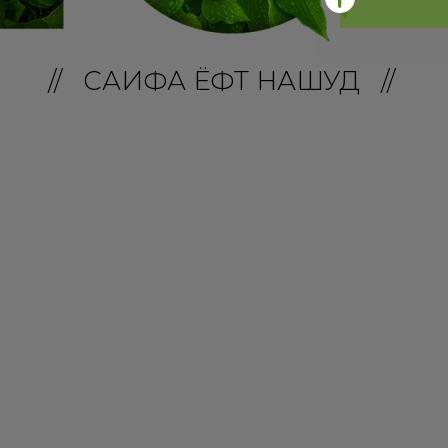
// САҲИФА ЁФТ НАШУД //