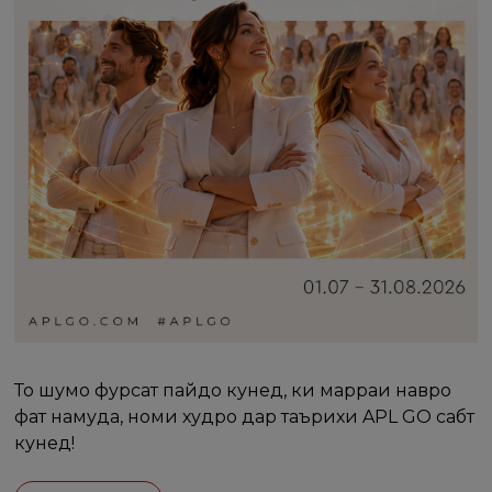
То шумо фурсат пайдо кунед, ки марраи навро
фатҳ намуда, номи худро дар таърихи APL GO сабт
кунед!