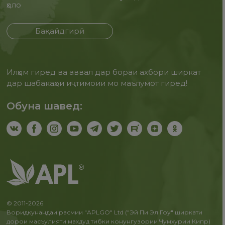
ҳоло
Бақайдгирӣ
Илҳом гиред ва аввал дар бораи ахбори ширкат
дар шабакаҳои иҷтимоии мо маълумот гиред!
Обуна шавед:
© 2011-2026
Воридкунандаи расмии "APLGO" Ltd ("Эй Пи Эл Гоу" ширкати
дорои масъулияти махдуд тибки конунгузории Чумхурии Кипр)