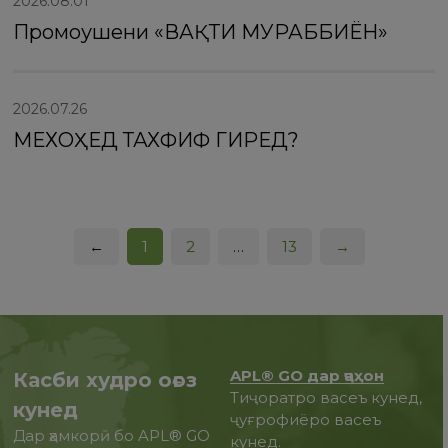
2026.08.01
Промоушени «ВАҚТИ МУРАББИЁН»
2026.07.26
МЕХОҲЕД ТАХФИФ ГИРЕД?
←
1
2
…
13
→
APL® GO дар ҷаҳон
Касби худро оғоз
Тиҷоратро васеъ кунед,
кунед
ҷуғрофиёро васеъ
Дар ҳамкорӣ бо APL® GO
кунед.