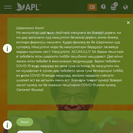
0
Шарикони Азиз!
ПРОМОУШЕНҲО
Мо вазъиятро дар ҷаҳон пайгирӣ мекунем ва боварӣ дорем, ки
мо дар арсенали худ маҳсулоти беназир дорем, аммо биеёд
ахлоқро фаромӯш накунем. Худро фаҳмед ва ба Шарикони худ
супоред. Маҳсулоти моро бо маълумотҳои бардурӯғ тасаввур
МУФАССАЛТАР
кардан мумкин нест. Маҳсулоти ACUMULLIT SA барои пешгирӣ
ё табобати ягон шароити тиббӣ пешбинӣ нашудааст. Дар айни
замон ягон табобат ё ваксинаҳои тасдиқшуда барои табобати
COVID-19 вуҷуд надорад ва ҳама гуна истинод ба маҳсулоти мо,
ки муҳофизат ё кӯмак дар табобати ҳама гуна бемориҳои тиббӣ,
аз ҷумла COVID-19 ваъда медиҳад, вайрон кардани сиёсати
ширкат аст ва қатъиян манъ аст. Бовиҷдон тиҷорат кунед! Боварӣ
ҳосил кунед, ки ба чораҳои пешгирии COVID-19 риоя кунед.
Саломат бошед!
Розӣ