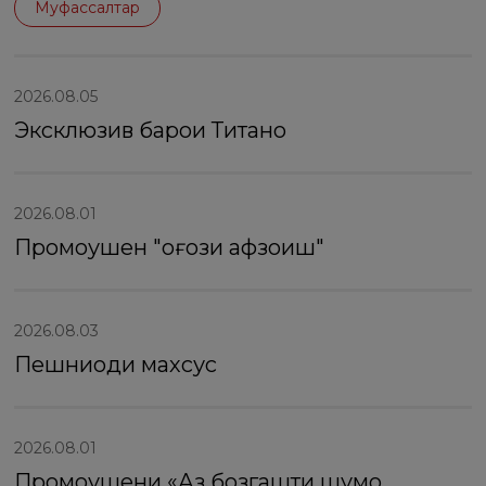
Муфассалтар
2026.08.05
Эксклюзив барои Титанҳо
2026.08.01
Промоушен "оғози афзоиш"
2026.08.03
Пешниҳоди махсус
2026.08.01
Промоушени «Аз бозгашти шумо