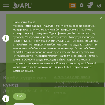
0
Шарикони Азиз!
Таърих
Мо вазъиятро дар ҷаҳон пайгирӣ мекунем ва боварӣ дорем, ки
2026 сол
2025 сол
мо дар арсенали худ маҳсулоти беназир дорем, аммо биеёд
ахлоқро фаромӯш накунем. Худро фаҳмед ва ба Шарикони худ
супоред. Маҳсулоти моро бо маълумотҳои бардурӯғ тасаввур
кардан мумкин нест. Маҳсулоти ACUMULLIT SA барои пешгирӣ
бозгашт
ё табобати ягон шароити тиббӣ пешбинӣ нашудааст. Дар айни
замон ягон табобат ё ваксинаҳои тасдиқшуда барои табобати
COVID-19 вуҷуд надорад ва ҳама гуна истинод ба маҳсулоти мо,
ки муҳофизат ё кӯмак дар табобати ҳама гуна бемориҳои тиббӣ,
аз ҷумла COVID-19 ваъда медиҳад, вайрон кардани сиёсати
ширкат аст ва қатъиян манъ аст. Бовиҷдон тиҷорат кунед! Боварӣ
ҳосил кунед, ки ба чораҳои пешгирии COVID-19 риоя кунед.
Саломат бошед!
APL® GO дар ҷаҳон
Касби худро оғоз
Тиҷоратро васеъ кунед,
кунед
ҷуғрофиёро васеъ
Дар ҳамкорӣ бо APL® GO
кунед.
ҳоло
Розӣ