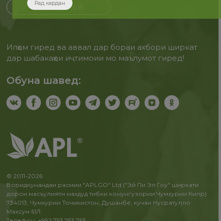
Рад кардан
Бақайдгирӣ
Илҳом гиред ва аввал дар бораи ахбори ширкат
дар шабакаҳои иҷтимоии мо маълумот гиред!
Обуна шавед:
© 2011-2026
Воридкунандаи расмии "APLGO" Ltd ("Эй Пи Эл Гоу" ширкати
дорои масъулияти махдуд тибки конунгузории Чумхурии Кипр)
734013, Чумхурии Точикистон, Душанбе, кучаи Нусратулло
Махсум 61/1.
Телефон: +992 753 753 753