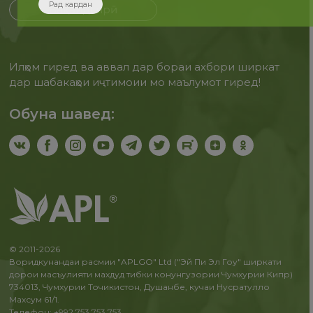
Рад кардан
Бақайдгирӣ
Илҳом гиред ва аввал дар бораи ахбори ширкат
дар шабакаҳои иҷтимоии мо маълумот гиред!
Обуна шавед:
© 2011-2026
Воридкунандаи расмии "APLGO" Ltd ("Эй Пи Эл Гоу" ширкати
дорои масъулияти махдуд тибки конунгузории Чумхурии Кипр)
734013, Чумхурии Точикистон, Душанбе, кучаи Нусратулло
Махсум 61/1.
Телефон: +992 753 753 753