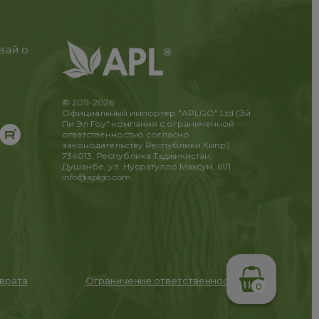
вай о
© 2011-2026
Официальный импортер "APLGO" Ltd (Эй
Пи Эл Гоу" компания с ограниченной
ответственностью согласно
законодательству Республики Кипр)
734013, Республика Таджикистан,
Душанбе, ул. Нусратулло Махсум, 61/1
info@aplgo.com
зврата
Ограничение ответственности
0