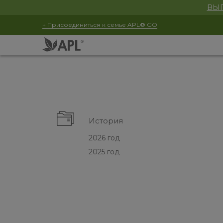
ВЫГ
+ Присоединиться к семье APL® GO
История
2026 год
2025 год