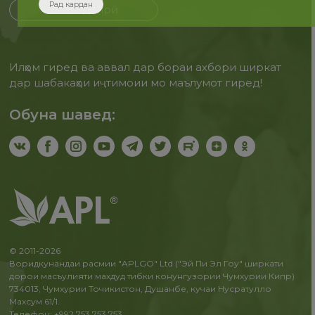
Рад кардан
Бақайдгирӣ
Илҳом гиред ва аввал дар бораи ахбори ширкат
дар шабакаҳои иҷтимоии мо маълумот гиред!
Обуна шавед:
© 2011-2026
Воридкунандаи расмии "APLGO" Ltd ("Эй Пи Эл Гоу" ширкати
дорои масъулияти махдуд тибки конунгузории Чумхурии Кипр)
734013, Чумхурии Точикистон, Душанбе, кучаи Нусратулло
Махсум 61/1.
Телефон: +992 753 753 753