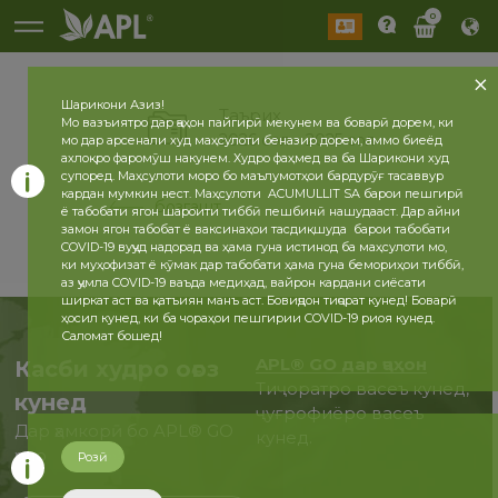
0
Шарикони Азиз!
Таърих
Мо вазъиятро дар ҷаҳон пайгирӣ мекунем ва боварӣ дорем, ки
2026 сол
2025 сол
мо дар арсенали худ маҳсулоти беназир дорем, аммо биеёд
ахлоқро фаромӯш накунем. Худро фаҳмед ва ба Шарикони худ
супоред. Маҳсулоти моро бо маълумотҳои бардурӯғ тасаввур
кардан мумкин нест. Маҳсулоти ACUMULLIT SA барои пешгирӣ
бозгашт
ё табобати ягон шароити тиббӣ пешбинӣ нашудааст. Дар айни
замон ягон табобат ё ваксинаҳои тасдиқшуда барои табобати
COVID-19 вуҷуд надорад ва ҳама гуна истинод ба маҳсулоти мо,
ки муҳофизат ё кӯмак дар табобати ҳама гуна бемориҳои тиббӣ,
аз ҷумла COVID-19 ваъда медиҳад, вайрон кардани сиёсати
ширкат аст ва қатъиян манъ аст. Бовиҷдон тиҷорат кунед! Боварӣ
ҳосил кунед, ки ба чораҳои пешгирии COVID-19 риоя кунед.
Саломат бошед!
APL® GO дар ҷаҳон
Касби худро оғоз
Тиҷоратро васеъ кунед,
кунед
ҷуғрофиёро васеъ
Дар ҳамкорӣ бо APL® GO
кунед.
ҳоло
Розӣ