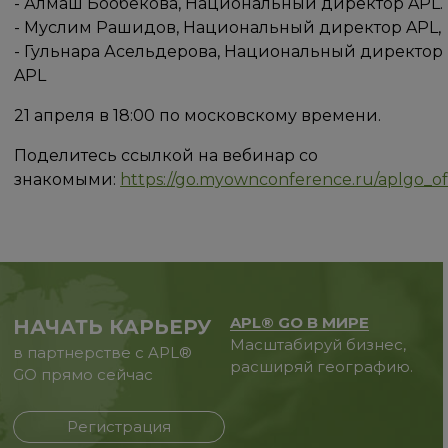
- Алмаш Бообекова, Национальный директор APL.
- Муслим Рашидов, Национальный директор APL,
- Гульнара Асельдерова, Национальный директор
APL
21 апреля в 18:00 по московскому времени.
Поделитесь ссылкой на вебинар со
знакомыми:
https://go.myownconference.ru/aplgo_off
APL® GO В МИРЕ
НАЧАТЬ КАРЬЕРУ
Масштабируй бизнес,
в партнерстве с APL®
расширяй географию.
GO прямо сейчас
Регистрация