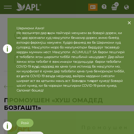
0
Шарикони Азиз!
Мо вазъиятро дар ҷаҳон пайгирӣ мекунем ва боварӣ дорем, ки
Амалкунанда
мо дар арсенали худ маҳсулоти беназир дорем, аммо биеёд
ахлоқро фаромӯш накунем. Худро фаҳмед ва ба Шарикони худ
супоред. Маҳсулоти моро бо маълумотҳои бардурӯғ тасаввур
кардан мумкин нест. Маҳсулоти ACUMULLIT SA барои пешгирӣ
Таърих
ё табобати ягон шароити тиббӣ пешбинӣ нашудааст. Дар айни
2026 сол
2025 сол
замон ягон табобат ё ваксинаҳои тасдиқшуда барои табобати
COVID-19 вуҷуд надорад ва ҳама гуна истинод ба маҳсулоти мо,
ки муҳофизат ё кӯмак дар табобати ҳама гуна бемориҳои тиббӣ,
аз ҷумла COVID-19 ваъда медиҳад, вайрон кардани сиёсати
ширкат аст ва қатъиян манъ аст. Бовиҷдон тиҷорат кунед! Боварӣ
ҳосил кунед, ки ба чораҳои пешгирии COVID-19 риоя кунед.
бозгашт
Саломат бошед!
ПРОМОУШЕН «ХУШ ОМАДЕД
БОЗГАШТ!»
Розӣ