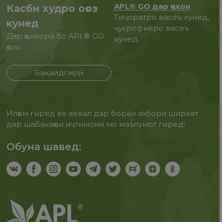
APL® GO дар ҷаҳон
Касби худро оғоз
Тиҷоратро васеъ кунед,
кунед
ҷуғрофиёро васеъ
Дар ҳамкорӣ бо APL® GO
кунед.
ҳоло
Бақайдгирӣ
Илҳом гиред ва аввал дар бораи ахбори ширкат
дар шабакаҳои иҷтимоии мо маълумот гиред!
Обуна шавед: