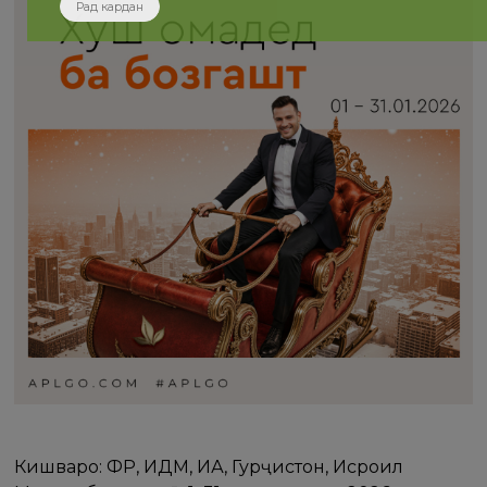
Рад кардан
Кишварҳо: ФР, ИДМ, ИА, Гурҷистон, Исроил