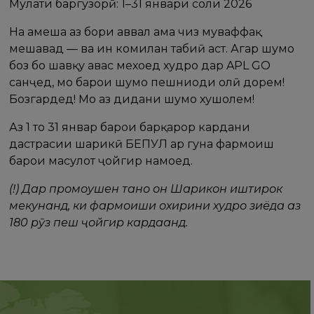
Муҳлати баргузорӣ: 1–31 январи соли 2026
На ҳамеша аз бори аввал ҳама чиз муваффақ
мешавад — ва ин комилан табиӣ аст. Агар шумо
боз бо шавқу ҳавас мехоҳед худро дар APL GO
санҷед, мо барои шумо пешниҳоди олӣ дорем!
Бозгардед! Мо аз дидани шумо хушҳолем!
Аз 1 то 31 январ барои барқарор кардани
дастрасии шарикӣ БЕПУЛ ҳар гуна фармоиш
барои маҳсулот ҷойгир намоед.
(!) Дар промоушен танҳо он Шарикон иштирок
мекунанд, ки фармоиши охирини худро зиёда аз
180 рӯз пеш ҷойгир кардаанд.