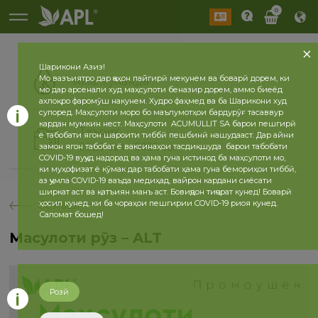
0
Шарикони Азиз!
Мо вазъиятро дар ҷаҳон пайгирӣ мекунем ва боварӣ дорем, ки
Амалкунанда
мо дар арсенали худ маҳсулоти беназир дорем, аммо биеёд
ахлоқро фаромӯш накунем. Худро фаҳмед ва ба Шарикони худ
супоред. Маҳсулоти моро бо маълумотҳои бардурӯғ тасаввур
кардан мумкин нест. Маҳсулоти ACUMULLIT SA барои пешгирӣ
Таърих
ё табобати ягон шароити тиббӣ пешбинӣ нашудааст. Дар айни
2026 сол
2025 сол
замон ягон табобат ё ваксинаҳои тасдиқшуда барои табобати
COVID-19 вуҷуд надорад ва ҳама гуна истинод ба маҳсулоти мо,
ки муҳофизат ё кӯмак дар табобати ҳама гуна бемориҳои тиббӣ,
аз ҷумла COVID-19 ваъда медиҳад, вайрон кардани сиёсати
ширкат аст ва қатъиян манъ аст. Бовиҷдон тиҷорат кунед! Боварӣ
ҳосил кунед, ки ба чораҳои пешгирии COVID-19 риоя кунед.
бозгашт
Саломат бошед!
Маҳсулоти рӯз – ALT
Розӣ