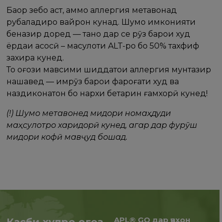
Баҳор зебо аст, аммо аллергия метавонад
руҳбаладиро вайрон кунад. Шумо имконияти
беназир доред — танҳо дар се рӯз барои худ
ёрдаи асосӣ – маҳсулоти ALT-ро бо 50% тахфиф
захира кунед.
То оғози мавсими шиддатҳои аллергия мунтазир
нашавед — имрӯз барои фароғати худ ва
наздиконатон бо нархи беҳтарин ғамхорӣ кунед!
(!) Шумо метавонед миқдори номаҳдуди
маҳсулотро харидорӣ кунед, агар дар фурӯш
миқдори кофӣ мавҷуд бошад.
APL® GO дар ҷаҳон