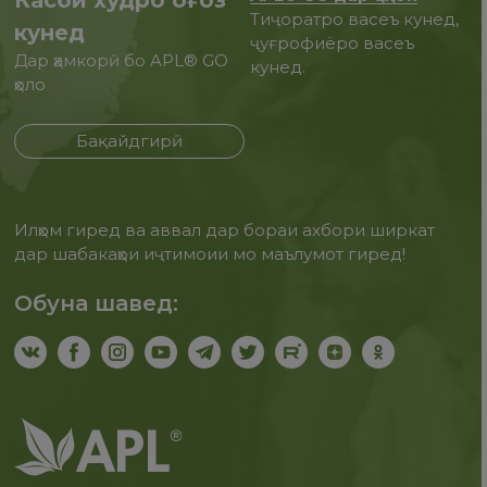
Касби худро оғоз
Тиҷоратро васеъ кунед,
кунед
ҷуғрофиёро васеъ
Дар ҳамкорӣ бо APL® GO
кунед.
ҳоло
Бақайдгирӣ
Илҳом гиред ва аввал дар бораи ахбори ширкат
дар шабакаҳои иҷтимоии мо маълумот гиред!
Обуна шавед: