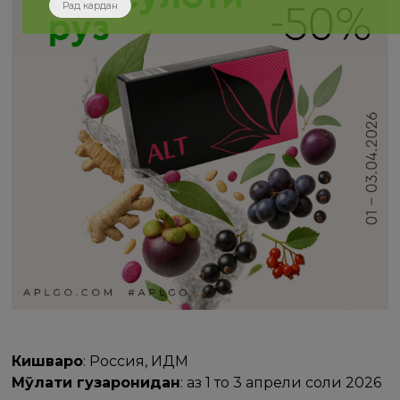
Рад кардан
Кишварҳо
: Россия, ИДМ
Мӯҳлати гузаронидан
: аз 1 то 3 апрели соли 2026