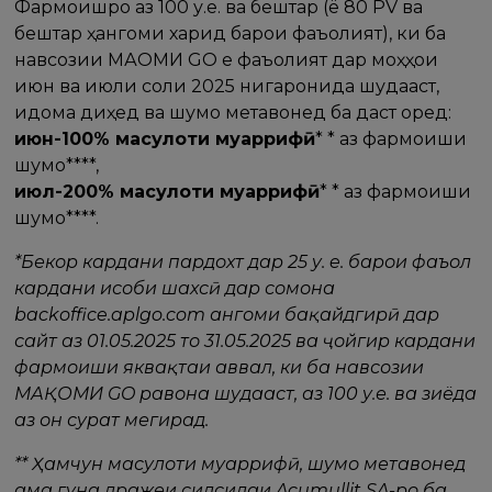
Фармоишро аз 100 у.e. ва бештар (ё 80 PV ва
бештар ҳангоми харид барои фаъолият), ки ба
навсозии МАҚОМИ GO е фаъолият дар моҳҳои
июн ва июли соли 2025 нигаронида шудааст,
идома диҳед ва шумо метавонед ба даст оред:
июн-100% маҳсулоти муаррифӣ
* * аз фармоиши
шумо****,
июл-200% маҳсулоти муаррифӣ
* * аз фармоиши
шумо****.
*Бекор кардани пардохт дар 25 у. e. барои фаъол
кардани ҳисоби шахсӣ дар сомона
backoffice.aplgo.com ҳангоми бақайдгирӣ дар
сайт аз 01.05.2025 то 31.05.2025 ва ҷойгир кардани
фармоиши яквақтаи аввал, ки ба навсозии
МАҚОМИ GO равона шудааст, аз 100 у.е. ва зиёда
аз он сурат мегирад.
** Ҳамчун маҳсулоти муаррифӣ, шумо метавонед
ҳама гуна дражеи силсилаи Acumullit SA-ро ба