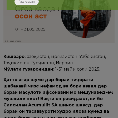
Рад кардан
Кишварҳо:
Қазоқистон, Қирғизистон, Узбекистон,
Тоҷикистон, Гурҷистон, Исроил
Мӯҳлати гузаронидан:
1-31 майи соли 2025.
Ҳатто агар шумо дар бораи тиҷорати
шабакавӣ чизе нафаҳмед ва бори аввал дар
бораи маҳсулоти афсонавии мо мешунавед-ҳеҷ
мушкиле нест! Вақти он расидааст, ки бо
Силсилаи Acumullit SA шинос шавед, дар
бораи он тасаввуроти худро илова кунед ва
шояд бори аввал дар ҳаёти худ соҳибкори