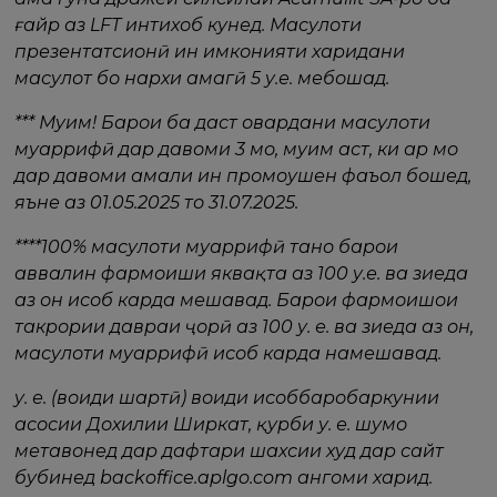
ғайр аз LFT интихоб кунед. Маҳсулоти
презентатсионӣ ин имконияти харидани
маҳсулот бо нархи ҳамагӣ 5 у.е. мебошад.
*** Муҳим! Барои ба даст овардани маҳсулоти
муаррифӣ дар давоми 3 моҳ, муҳим аст, ки ҳар моҳ
дар давоми амали ин промоушен фаъол бошед,
яъне аз 01.05.2025 то 31.07.2025.
****100% маҳсулоти муаррифӣ танҳо барои
аввалин фармоиши яквақта аз 100 у.е. ва зиеда
аз он ҳисоб карда мешавад. Барои фармоишҳои
такрории давраи ҷорӣ аз 100 у. е. ва зиеда аз он,
маҳсулоти муаррифӣ ҳисоб карда намешавад.
у. е. (воҳиди шартӣ) воҳиди ҳисоббаробаркунии
асосии Дохилии Ширкат, қурби у. е. шумо
метавонед дар дафтари шахсии худ дар сайт
бубинед backoffice.aplgo.com ҳангоми харид.