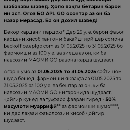
шабакавӣ шавед. Ҳоло вақти беҳтарин барои
ин аст. Оғоз БО APL GO осонтар аз он ба
назар мерасад. Ба он дохил шавед!
Бекор кардани пардохт* Дар 25 у. e. барои фаъол
кардани ҳисоб ҳангоми бақайдгирӣ дар сомона
backoffice.aplgo.com аз 01.05.2025 то 31.05.2025 бо
фармоиши аз 100 у.е. ва зиёда аз он, ки ба
навсозии МАҚОМИ GO равона карда шудааст.
Агар шумо аз
01.05.2025 то 31.05.2025
сабти ном
шуда бошед, фармоиши яквақта аз 01.05.2025 то
31.05.2025 аз 100 у.е. ва бештар аз он, ки ба
навсозии МАҚОМИ GO нигаронида шудааст,
ҷойгир кунед ва тӯҳфаро фавран гиред -
50%
маҳсулоти муаррифӣ
** аз фармоиши шумо****,
ки дар лаҳзаи фаъолсозии ҳисоб ҷойгир
шудааст.