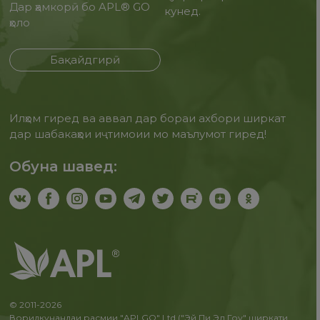
Дар ҳамкорӣ бо APL® GO
кунед.
ҳоло
Бақайдгирӣ
Илҳом гиред ва аввал дар бораи ахбори ширкат
дар шабакаҳои иҷтимоии мо маълумот гиред!
Обуна шавед:
© 2011-2026
Воридкунандаи расмии "APLGO" Ltd ("Эй Пи Эл Гоу" ширкати