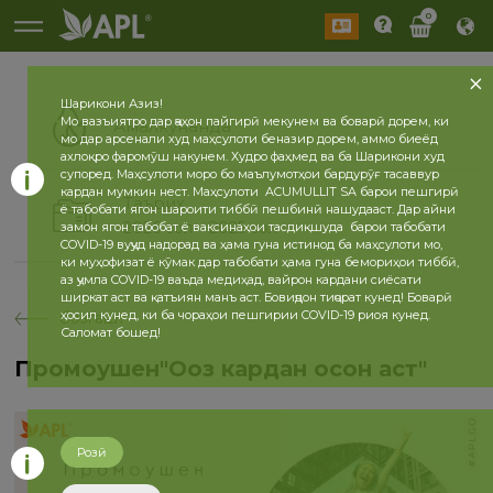
0
Шарикони Азиз!
Мо вазъиятро дар ҷаҳон пайгирӣ мекунем ва боварӣ дорем, ки
Амалкунанда
мо дар арсенали худ маҳсулоти беназир дорем, аммо биеёд
ахлоқро фаромӯш накунем. Худро фаҳмед ва ба Шарикони худ
супоред. Маҳсулоти моро бо маълумотҳои бардурӯғ тасаввур
кардан мумкин нест. Маҳсулоти ACUMULLIT SA барои пешгирӣ
Таърих
ё табобати ягон шароити тиббӣ пешбинӣ нашудааст. Дар айни
2026 сол
2025 сол
замон ягон табобат ё ваксинаҳои тасдиқшуда барои табобати
COVID-19 вуҷуд надорад ва ҳама гуна истинод ба маҳсулоти мо,
ки муҳофизат ё кӯмак дар табобати ҳама гуна бемориҳои тиббӣ,
аз ҷумла COVID-19 ваъда медиҳад, вайрон кардани сиёсати
ширкат аст ва қатъиян манъ аст. Бовиҷдон тиҷорат кунед! Боварӣ
ҳосил кунед, ки ба чораҳои пешгирии COVID-19 риоя кунед.
бозгашт
Саломат бошед!
Промоушен"Оғоз кардан осон аст"
Розӣ