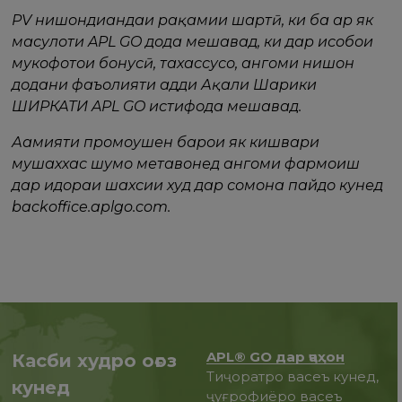
PV нишондиҳандаи рақамии шартӣ, ки ба ҳар як
маҳсулоти APL GO дода мешавад, ки дар ҳисобҳои
мукофотҳои бонусӣ, тахассусҳо, ҳангоми нишон
додани фаъолияти ҳадди Ақали Шарики
ШИРКАТИ APL GO истифода мешавад.
Аҳамияти промоушен барои як кишвари
мушаххас шумо метавонед ҳангоми фармоиш
дар идораи шахсии худ дар сомона пайдо кунед
backoffice.aplgo.com.
APL® GO дар ҷаҳон
Касби худро оғоз
Тиҷоратро васеъ кунед,
кунед
ҷуғрофиёро васеъ