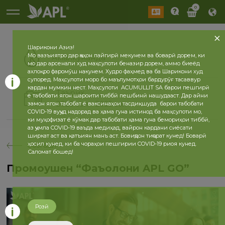
0
Шарикони Азиз!
Мо вазъиятро дар ҷаҳон пайгирӣ мекунем ва боварӣ дорем, ки
Амалкунанда
мо дар арсенали худ маҳсулоти беназир дорем, аммо биеёд
ахлоқро фаромӯш накунем. Худро фаҳмед ва ба Шарикони худ
супоред. Маҳсулоти моро бо маълумотҳои бардурӯғ тасаввур
кардан мумкин нест. Маҳсулоти ACUMULLIT SA барои пешгирӣ
Таърих
ё табобати ягон шароити тиббӣ пешбинӣ нашудааст. Дар айни
2026 сол
2025 сол
замон ягон табобат ё ваксинаҳои тасдиқшуда барои табобати
COVID-19 вуҷуд надорад ва ҳама гуна истинод ба маҳсулоти мо,
ки муҳофизат ё кӯмак дар табобати ҳама гуна бемориҳои тиббӣ,
аз ҷумла COVID-19 ваъда медиҳад, вайрон кардани сиёсати
ширкат аст ва қатъиян манъ аст. Бовиҷдон тиҷорат кунед! Боварӣ
ҳосил кунед, ки ба чораҳои пешгирии COVID-19 риоя кунед.
бозгашт
Саломат бошед!
Промоушен “Фаъолони APL GO”
Розӣ