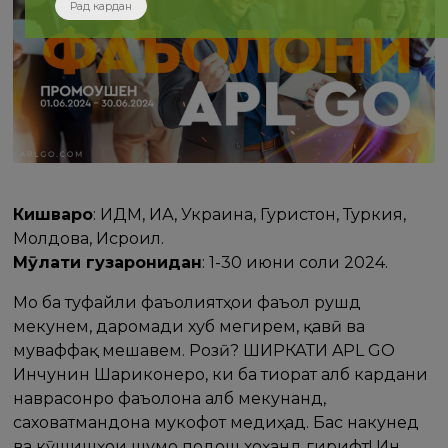
Рад кардан
Кишварҳо
: ИДМ, ИА, Украина, Гурҷистон, Туркия,
Молдова, Исроил.
Мӯҳлати гузаронидан
: 1-30 июни соли 2024.
Мо ба туфайли фаъолиятҳои фаъол рушд
мекунем, даромади хуб мегирем, қавӣ ва
муваффақ мешавем. Розӣ? ШИРКАТИ APL GO
Инчунин Шариконеро, ки ба тиҷорат ҷалб кардани
наврасонро фаъолона ҷалб мекунанд,
саховатмандона мукофот медиҳад. Бас накунед
ва кӯшишҳои шумо подош хоҳанд гирифт! Ин