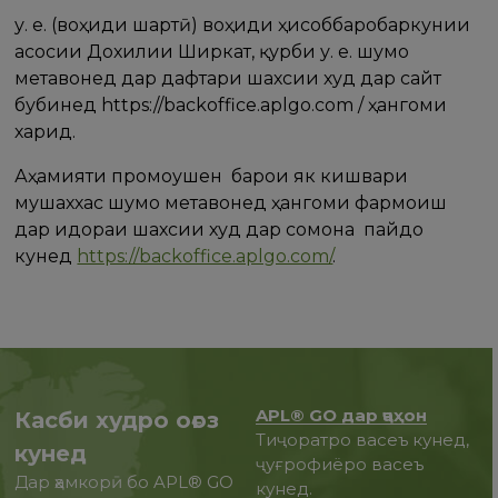
у. е. (воҳиди шартӣ) воҳиди ҳисоббаробаркунии
асосии Дохилии Ширкат, қурби у. е. шумо
метавонед дар дафтари шахсии худ дар сайт
бубинед https://backoffice.aplgo.com / ҳангоми
харид.
Аҳамияти промоушен барои як кишвари
мушаххас шумо метавонед ҳангоми фармоиш
дар идораи шахсии худ дар сомона пайдо
кунед
https://backoffice.aplgo.com/
.
APL® GO дар ҷаҳон
Касби худро оғоз
Тиҷоратро васеъ кунед,
кунед
ҷуғрофиёро васеъ
Дар ҳамкорӣ бо APL® GO
кунед.