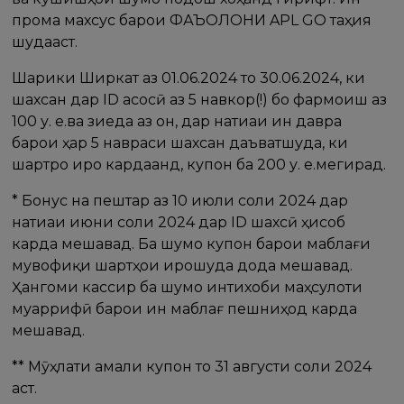
прома махсус барои ФАЪОЛОНИ APL GO таҳия
шудааст.
Шарики Ширкат аз 01.06.2024 то 30.06.2024, ки
шахсан дар ID асосӣ аз 5 навкор(!) бо фармоиш аз
100 у. е.ва зиеда аз он, дар натиҷаи ин давра
барои ҳар 5 навраси шахсан даъватшуда, ки
шартро иҷро кардаанд, купон ба 200 у. е.мегирад.
* Бонус на пештар аз 10 июли соли 2024 дар
натиҷаи июни соли 2024 дар ID шахсӣ ҳисоб
карда мешавад. Ба шумо купон барои маблағи
мувофиқи шартҳои иҷрошуда дода мешавад.
Ҳангоми кассир ба шумо интихоби маҳсулоти
муаррифӣ барои ин маблағ пешниҳод карда
мешавад.
** Мӯҳлати амали купон то 31 августи соли 2024
аст.