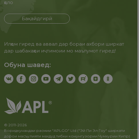
ҳоло
Бақайдгирӣ
Илҳом гиред ва аввал дар бораи ахбори ширкат
дар шабакаҳои иҷтимоии мо маълумот гиред!
Обуна шавед:
© 2011-2026
Воридкунандаи расмии "APLGO" Ltd ("Эй Пи Эл Гоу" ширкати
дорои масъулияти махдуд тибки конунгузории Чумхурии Кипр)