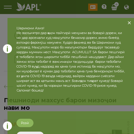
0
Шарикони Азиз!
Мо вазъиятро дар ҷаҳон пайгирӣ мекунем ва боварӣ дорем, ки
Амалкунанда
мо дар арсенали худ маҳсулоти беназир дорем, аммо биеёд
ахлоқро фаромӯш накунем. Худро фаҳмед ва ба Шарикони худ
супоред. Маҳсулоти моро бо маълумотҳои бардурӯғ тасаввур
кардан мумкин нест. Маҳсулоти ACUMULLIT SA барои пешгирӣ
Таърих
ё табобати ягон шароити тиббӣ пешбинӣ нашудааст. Дар айни
2026 сол
2025 сол
замон ягон табобат ё ваксинаҳои тасдиқшуда барои табобати
COVID-19 вуҷуд надорад ва ҳама гуна истинод ба маҳсулоти мо,
ки муҳофизат ё кӯмак дар табобати ҳама гуна бемориҳои тиббӣ,
аз ҷумла COVID-19 ваъда медиҳад, вайрон кардани сиёсати
ширкат аст ва қатъиян манъ аст. Бовиҷдон тиҷорат кунед! Боварӣ
ҳосил кунед, ки ба чораҳои пешгирии COVID-19 риоя кунед.
бозгашт
Саломат бошед!
Пешниҳоди махсус барои мизоҷҳои
нави мо
Розӣ