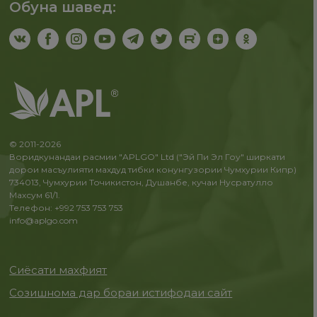
Обуна шавед:
© 2011-2026
Воридкунандаи расмии "APLGO" Ltd ("Эй Пи Эл Гоу" ширкати
дорои масъулияти махдуд тибки конунгузории Чумхурии Кипр)
734013, Чумхурии Точикистон, Душанбе, кучаи Нусратулло
Махсум 61/1.
Телефон: +992 753 753 753
info@aplgo.com
Сиёсати махфият
Созишнома дар бораи истифодаи сайт