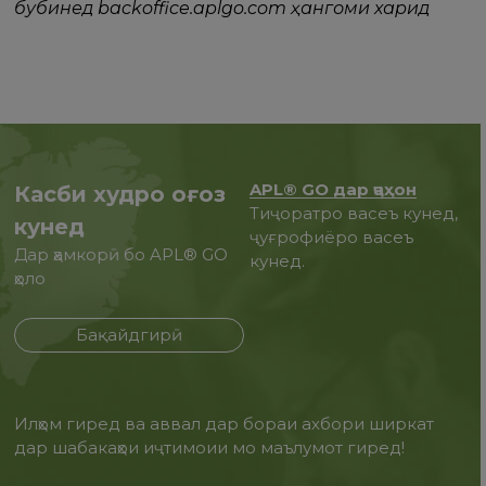
бубинед backoffice.aplgo.com ҳангоми харид
APL® GO дар ҷаҳон
Касби худро оғоз
Тиҷоратро васеъ кунед,
кунед
ҷуғрофиёро васеъ
Дар ҳамкорӣ бо APL® GO
кунед.
ҳоло
Бақайдгирӣ
Илҳом гиред ва аввал дар бораи ахбори ширкат
дар шабакаҳои иҷтимоии мо маълумот гиред!