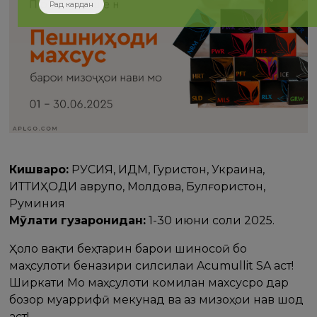
Рад кардан
Кишварҳо:
РУСИЯ, ИДМ, Гурҷистон, Украина,
ИТТИҲОДИ аврупо, Молдова, Булғористон,
Руминия
Мӯҳлати гузаронидан:
1-30 июни соли 2025.
Ҳоло вақти беҳтарин барои шиносоӣ бо
маҳсулоти беназири силсилаи Acumullit SA аст!
Ширкати Мо маҳсулоти комилан махсусро дар
бозор муаррифӣ мекунад ва аз мизоҷҳои нав шод
аст!