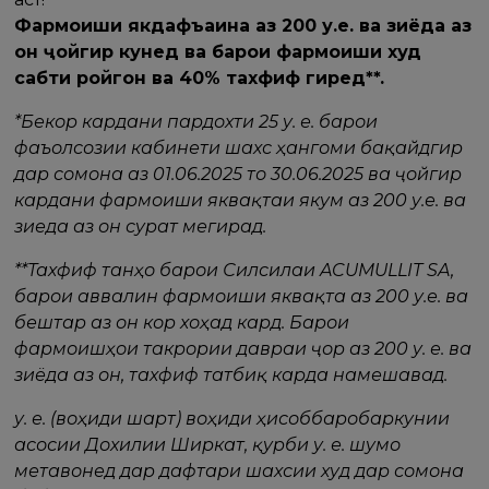
Фармоиши якдафъаина аз 200 у.e. ва зиёда аз
он ҷойгир кунед ва барои фармоиши худ
сабти ройгон ва 40% тахфиф гиред**.
*Бекор кардани пардохти 25 у. е. барои
фаъолсозии кабинети шахсӣ ҳангоми бақайдгирӣ
дар сомона аз 01.06.2025 то 30.06.2025 ва ҷойгир
кардани фармоиши яквақтаи якум аз 200 у.е. ва
зиеда аз он сурат мегирад.
**Тахфиф танҳо барои Силсилаи ACUMULLIT SA,
барои аввалин фармоиши яквақта аз 200 у.е. ва
бештар аз он кор хоҳад кард. Барои
фармоишҳои такрории давраи ҷорӣ аз 200 у. е. ва
зиёда аз он, тахфиф татбиқ карда намешавад.
у. е. (воҳиди шартӣ) воҳиди ҳисоббаробаркунии
асосии Дохилии Ширкат, қурби у. е. шумо
метавонед дар дафтари шахсии худ дар сомона