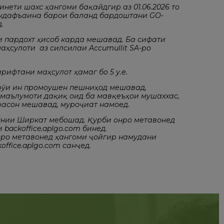
нети шахсӣ ҳангоми бақайдгирӣ аз 01.06.2026 то
якдафъаина барои баланд бардоштани GO-
.
ии пардохт ҳисоб карда мешавад. Ба сифати
аҳсулоти аз силсилаи Accumullit SA-ро
ифтани маҳсулот ҳамагӣ бо 5 у.е.
 рӯи ин промоушен пешниҳод мешавад,
 маълумоти дақиқ оид ба мавқеъҳои мушаххас,
расонӣ мешавад, муроҷиат намоед.
кунии Ширкат мебошад. Қурби онро метавонед
backoffice.aplgo.com бинед.
ро метавонед ҳангоми ҷойгир намудани
ffice.aplgo.com санҷед.