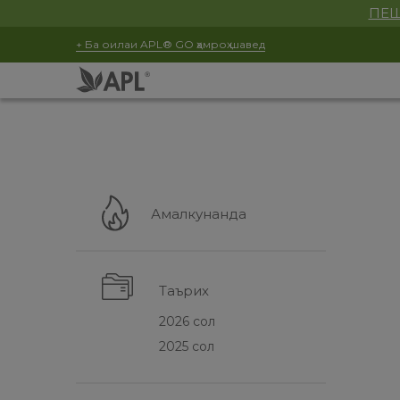
ПЕШ
+ Ба оилаи APL® GO ҳамроҳ шавед
Амалкунанда
Таърих
2026 сол
2025 сол