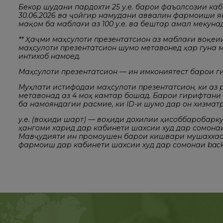
Бекор шудани пардохти 25 у.е. барои фаъолсозии каби
30.06.2026 ва ҷойгир намудани аввалин фармоиши 
мақом ба маблағи аз 100 у.е. ва бештар амал мекунад
** Ҳаҷми маҳсулоти презентатсионӣ аз маблағи воқе
маҳсулоти презентатсионӣ шумо метавонед ҳар гуна м
интихоб намоед.
Маҳсулоти презентатсионӣ — ин имкониятест барои гир
Муҳлати истифодаи маҳсулоти презентатсионӣ, ки аз
метавонад аз 4 моҳ камтар бошад. Барои гирифтани
ба намояндагии расмие, ки ID-и шумо дар он хизмат
у.е. (воҳиди шартӣ) — воҳиди дохилии ҳисоббаробар
ҳангоми харид дар кабинети шахсии худ дар сомонаи 
Мавҷудияти ин промоушен барои кишвари мушаххас
фармоиш дар кабинети шахсии худ дар сомонаи backo