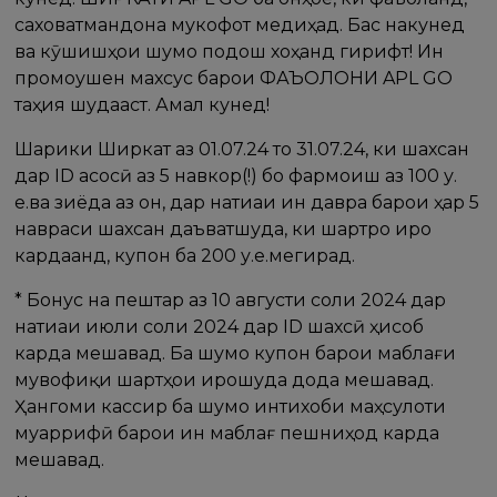
саховатмандона мукофот медиҳад. Бас накунед
ва кӯшишҳои шумо подош хоҳанд гирифт! Ин
промоушен махсус барои ФАЪОЛОНИ APL GO
таҳия шудааст. Амал кунед!
Шарики Ширкат аз 01.07.24 то 31.07.24, ки шахсан
дар ID асосӣ аз 5 навкор(!) бо фармоиш аз 100 у.
е.ва зиёда аз он, дар натиҷаи ин давра барои ҳар 5
навраси шахсан даъватшуда, ки шартро иҷро
кардаанд, купон ба 200 у.е.мегирад.
* Бонус на пештар аз 10 августи соли 2024 дар
натиҷаи июли соли 2024 дар ID шахсӣ ҳисоб
карда мешавад. Ба шумо купон барои маблағи
мувофиқи шартҳои иҷрошуда дода мешавад.
Ҳангоми кассир ба шумо интихоби маҳсулоти
муаррифӣ барои ин маблағ пешниҳод карда
мешавад.