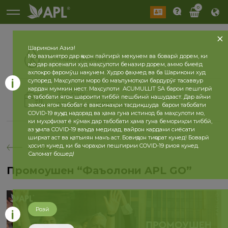
0
Шарикони Азиз!
Мо вазъиятро дар ҷаҳон пайгирӣ мекунем ва боварӣ дорем, ки
Амалкунанда
мо дар арсенали худ маҳсулоти беназир дорем, аммо биеёд
ахлоқро фаромӯш накунем. Худро фаҳмед ва ба Шарикони худ
супоред. Маҳсулоти моро бо маълумотҳои бардурӯғ тасаввур
кардан мумкин нест. Маҳсулоти ACUMULLIT SA барои пешгирӣ
Таърих
ё табобати ягон шароити тиббӣ пешбинӣ нашудааст. Дар айни
2026 сол
2025 сол
замон ягон табобат ё ваксинаҳои тасдиқшуда барои табобати
COVID-19 вуҷуд надорад ва ҳама гуна истинод ба маҳсулоти мо,
ки муҳофизат ё кӯмак дар табобати ҳама гуна бемориҳои тиббӣ,
аз ҷумла COVID-19 ваъда медиҳад, вайрон кардани сиёсати
ширкат аст ва қатъиян манъ аст. Бовиҷдон тиҷорат кунед! Боварӣ
ҳосил кунед, ки ба чораҳои пешгирии COVID-19 риоя кунед.
бозгашт
Саломат бошед!
Промоушен “Фаъолони APL GO”
Розӣ