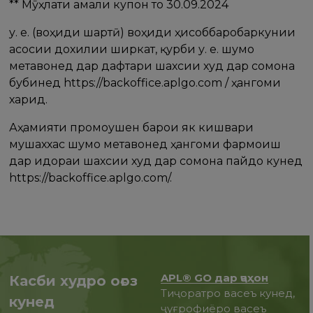
** Мӯҳлати амали купон то 30.09.2024
у. е. (воҳиди шартӣ) воҳиди ҳисоббаробаркунии
асосии дохилии ширкат, қурби у. е. шумо
метавонед дар дафтари шахсии худ дар сомона
бубинед https://backoffice.aplgo.com / ҳангоми
харид.
Аҳамияти промоушен барои як кишвари
мушаххас шумо метавонед ҳангоми фармоиш
дар идораи шахсии худ дар сомона пайдо кунед
https://backoffice.aplgo.com/.
APL® GO дар ҷаҳон
Касби худро оғоз
Тиҷоратро васеъ кунед,
кунед
ҷуғрофиёро васеъ