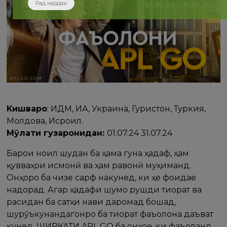
Рад кардан
Кишварҳо
: ИДМ, ИА, Украина, Гурҷистон, Туркия,
Молдова, Исроил.
Мӯҳлати гузаронидан:
01.07.24 31.07.24
Барои ноил шудан ба ҳама гуна ҳадаф, ҳам
қувваҳои ҷисмонӣ ва ҳам равонӣ муҳиманд.
Онҳоро ба чизе сарф накунед, ки ҳеҷ фоидае
надорад. Агар ҳадафи шумо рушди тиҷорат ва
расидан ба сатҳи нави даромад бошад,
шурӯъкунандагонро ба тиҷорат фаъолона даъват
кунед. ШИРКАТИ APL GO ба онҳое, ки фаъоланд,