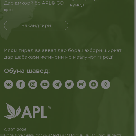
Дар ҳамкорӣ бо APL® GO
кунед.
ҳоло
Бақайдгирӣ
Илҳом гиред ва аввал дар бораи ахбори ширкат
дар шабакаҳои иҷтимоии мо маълумот гиред!
Обуна шавед:
© 2011-2026
Воридкунандаи расмии "APLGO" Ltd ("Эй Пи Эл Гоу" ширкати